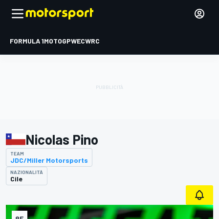
FORMULA 1
MOTOGP
WEC
WRC
Nicolas Pino
TEAM
JDC/Miller Motorsports
NAZIONALITÀ
Cile
85