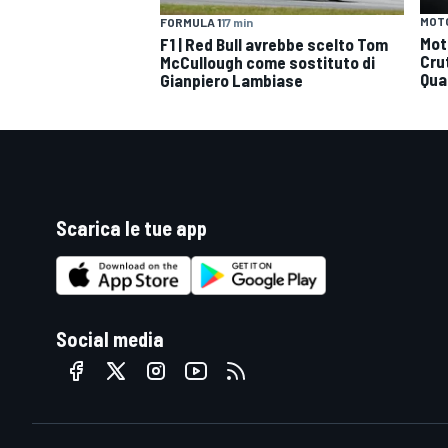
MOT
FORMULA 1
17 min
Mot
F1 | Red Bull avrebbe scelto Tom
Cru
McCullough come sostituto di
Qua
Gianpiero Lambiase
Scarica le tue app
Social media