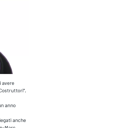
i avere
Costruttori",
 un anno
piegati anche
ean-Marc