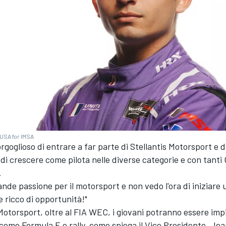
 USA for IMSA
rgoglioso di entrare a far parte di Stellantis Motorsport e d
 di crescere come pilota nelle diverse categorie e con tanti 
.
grande passione per il motorsport e non vedo l'ora di iniziare
 ricco di opportunità!"
 Motorsport, oltre al FIA WEC, i giovani potranno essere im
e come Formula E e rally, come spiega il Vice Presidente, J