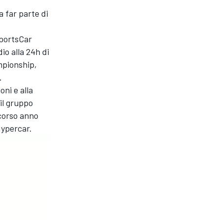
 far parte di
SportsCar
io alla 24h di
mpionship,
.
oni e alla
 il gruppo
corso anno
Hypercar.