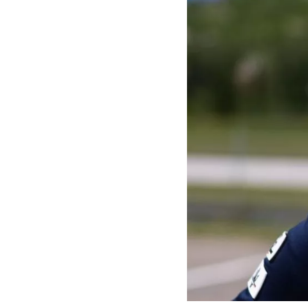
MOTOGP
WEC
WRC