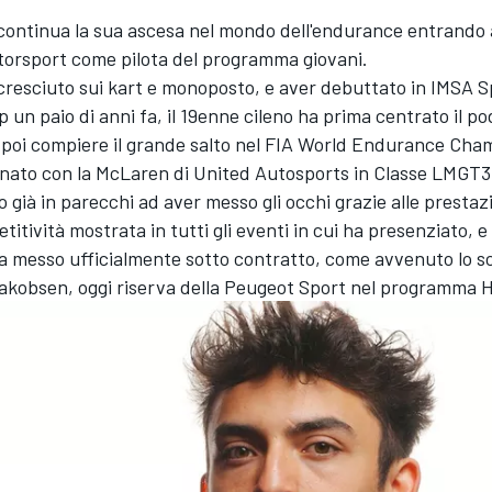
continua la sua ascesa nel mondo dell'endurance entrando a
otorsport come pilota del programma giovani.
cresciuto sui kart e monoposto, e aver debuttato in IMSA 
un paio di anni fa, il 19enne cileno ha prima centrato il pod
 poi compiere il grande salto nel FIA World Endurance Cha
nato con la McLaren di United Autosports in Classe LMGT3
o già in parecchi ad aver messo gli occhi grazie alle prestazi
itività mostrata in tutti gli eventi in cui ha presenziato, e
ha messo ufficialmente sotto contratto, come avvenuto lo s
akobsen, oggi riserva della Peugeot Sport nel programma 