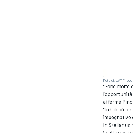
Foto di: LAT Photo
"Sono molto o
l'opportunità
afferma Pino
"In Cile c'è 
impegnativo e
In Stellantis
in altre seri