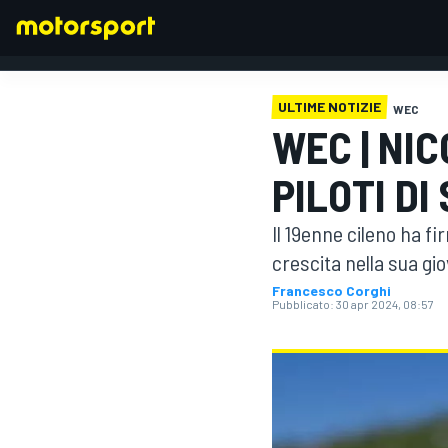
ULTIME NOTIZIE
WEC
WEC | NI
FORMULA 1
PILOTI DI
Il 19enne cileno ha 
crescita nella sua gi
Francesco Corghi
Pubblicato:
30 apr 2024, 08:57