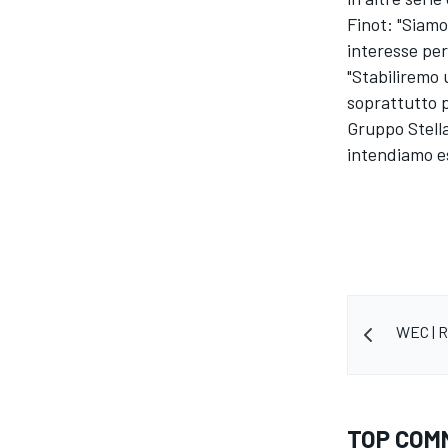
Finot: "Siamo
interesse per 
"Stabiliremo
soprattutto p
Gruppo Stella
intendiamo e
WEC | R
ENDURANCE/GT
TOP COM