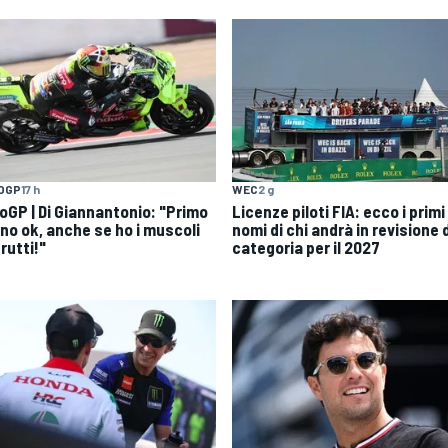
OGP
17 h
WEC
2 g
oGP | Di Giannantonio: "Primo
Licenze piloti FIA: ecco i primi
rno ok, anche se ho i muscoli
nomi di chi andrà in revisione 
rutti!"
categoria per il 2027