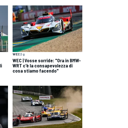
WEC
2 g
WEC | Vosse sorride: "Ora in BMW-
di
WRT c'è la consapevolezza di
cosa stiamo facendo"