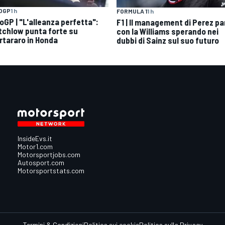
OGP
1 h
FORMULA 1
1 h
oGP | "L'alleanza perfetta":
F1 | Il management di Perez pa
tchlow punta forte su
con la Williams sperando nei
rtararo in Honda
dubbi di Sainz sul suo futuro
InsideEvs.it
Motor1.com
Motorsportjobs.com
Autosport.com
Motorsportstats.com
Termini & Condizioni
Politica sui cookie
Politica sulla Privacy