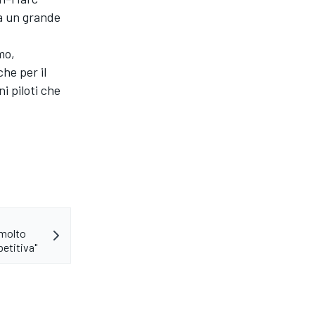
ha un grande
mo,
he per il
i piloti che
 molto
etitiva"