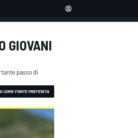
dei tuoi piloti preferiti
Fai sentire la tua voce
commentando l'articolo
ACCEDI
EDIZIONE
O GIOVANI
ITALIA
rtante passo di
I COME FONTE PREFERITA