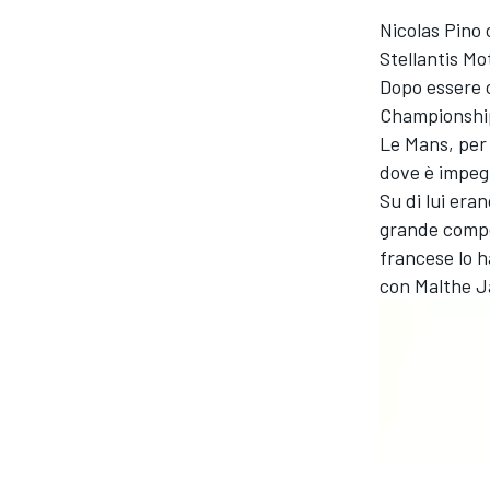
Nicolas Pino 
Stellantis M
Dopo essere 
Championship 
Le Mans, per
dove è impeg
Su di lui eran
grande compet
francese lo 
con Malthe J
MONOPOSTO