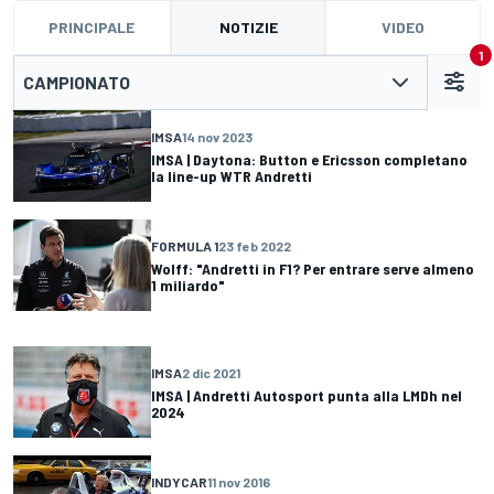
PRINCIPALE
NOTIZIE
VIDEO
1
CAMPIONATO
IMSA
14 nov 2023
IMSA | Daytona: Button e Ericsson completano
la line-up WTR Andretti
FORMULA 1
23 feb 2022
Wolff: "Andretti in F1? Per entrare serve almeno
1 miliardo"
IMSA
2 dic 2021
IMSA | Andretti Autosport punta alla LMDh nel
2024
INDYCAR
11 nov 2016