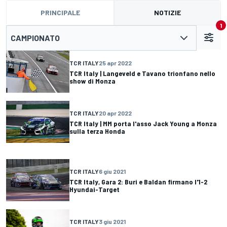
PRINCIPALE
NOTIZIE
1
CAMPIONATO
TCR ITALY
25 apr 2022
TCR Italy | Langeveld e Tavano trionfano nello
show di Monza
TCR ITALY
20 apr 2022
TCR Italy | MM porta l'asso Jack Young a Monza
sulla terza Honda
TCR ITALY
6 giu 2021
TCR Italy, Gara 2: Buri e Baldan firmano l'1-2
Hyundai-Target
TCR ITALY
3 giu 2021