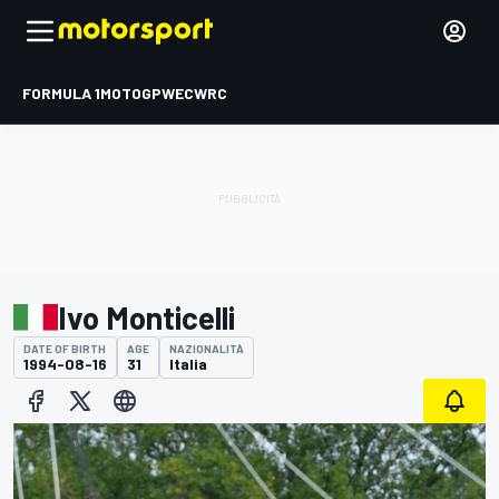
FORMULA 1
MOTOGP
WEC
WRC
Ivo Monticelli
DATE OF BIRTH
AGE
NAZIONALITÀ
1994-08-16
31
Italia