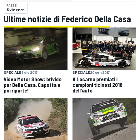
PAESE
Svizzera
Ultime notizie di Federico Della Casa
SPECIALE
8 dic 2017
SPECIALE
20 gen 2017
Video Motor Show: brivido
A Locarno premiati i
per Della Casa. Capotta e
campioni ticinesi 2016
poi riparte!
dell'auto