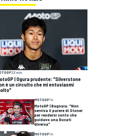
OTOGP
22 min
otoGP | Ogura prudente: "Silverstone
on è un circuito che mi entusiasmi
olto"
MOTOGP
1 h
MotoGP | Bagnaia: "Non
serviva il parere di Stoner
per rendersi conto che
guidavo una Ducati
diversa"
MOTOGP
1 h