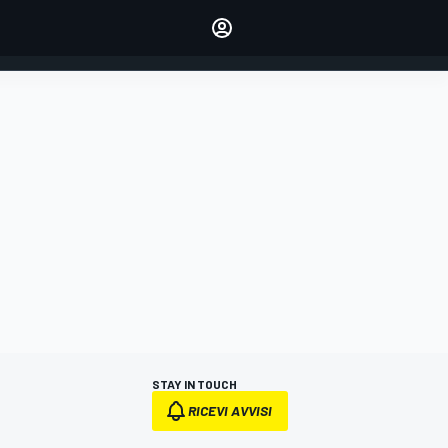
dei tuoi piloti preferiti
Fai sentire la tua voce
commentando l'articolo
ACCEDI
EDIZIONE
ITALIA
STAY IN TOUCH
RICEVI AVVISI