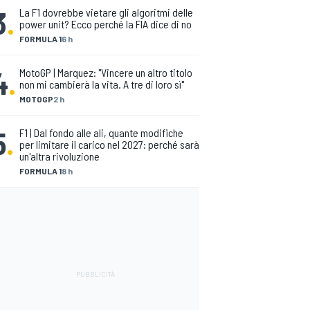
3
.
La F1 dovrebbe vietare gli algoritmi delle
power unit? Ecco perché la FIA dice di no
FORMULA 1
6 h
4
.
MotoGP | Marquez: "Vincere un altro titolo
non mi cambierà la vita. A tre di loro sì"
MOTOGP
2 h
5
.
F1 | Dal fondo alle ali, quante modifiche
per limitare il carico nel 2027: perché sarà
un'altra rivoluzione
FORMULA 1
8 h