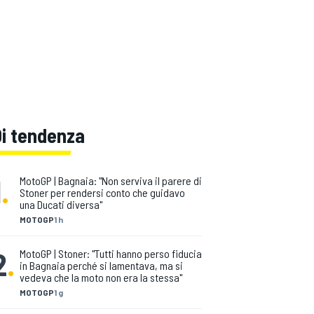
Di tendenza
1
.
MotoGP | Bagnaia: "Non serviva il parere di
Stoner per rendersi conto che guidavo
una Ducati diversa"
MOTOGP
1 h
2
.
MotoGP | Stoner: "Tutti hanno perso fiducia
in Bagnaia perché si lamentava, ma si
vedeva che la moto non era la stessa"
MOTOGP
1 g