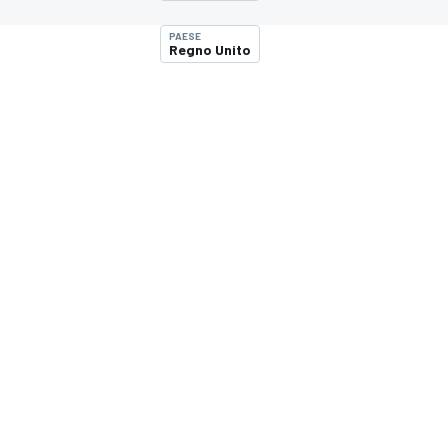
MOTOGP
WEC
PAESE
Regno Unito
WRC