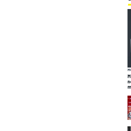
M
M
n
m