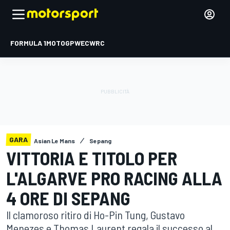
FORMULA 1
MOTOGP
WEC
WRC
GARA
Asian Le Mans
Sepang
VITTORIA E TITOLO PER
L'ALGARVE PRO RACING ALLA
4 ORE DI SEPANG
Il clamoroso ritiro di Ho-Pin Tung, Gustavo
Menezes e Thomas Laurent regala il successo al