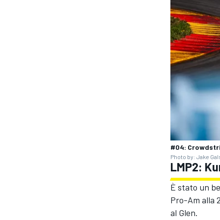
#04: Crowdstri
Photo by: Jake Gal
LMP2: Kur
ENDURANCE/GT
È stato un b
Pro-Am alla 
al Glen.