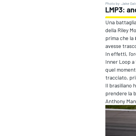
Photo by: Jake Gal
LMP3: anc
Una battaglia
della Riley M
prima che la 
avesse trasco
In effetti, l'
Inner Loop a 5
quel momento,
tracciato, pr
Il brasiliano
prendere la b
Anthony Mant