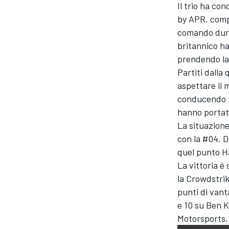
Il trio ha co
by APR, compr
comando duran
britannico ha
prendendo la 
Partiti dalla 
aspettare il 
conducendo p
hanno portato
La situazione
con la #04. D
quel punto H
La vittoria è
la Crowdstri
punti di van
MONOMARCA
e 10 su
Ben K
Motorsports.