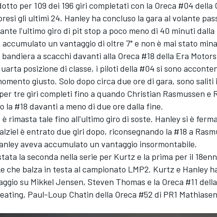
ndotto per 109 dei 196 giri completati con la Oreca #04 della
esi gli ultimi 24. Hanley ha concluso la gara al volante pas
te l'ultimo giro di pit stop a poco meno di 40 minuti dalla f
 accumulato un vantaggio di oltre 7" e non è mai stato mina
bandiera a scacchi davanti alla Oreca #18 della
Era Motors
quarta posizione di classe, i piloti della #04 si sono acconten
momento giusto. Solo dopo circa due ore di gara, sono saliti 
er tre giri completi fino a quando
Christian Rasmussen
e
R
 la #18 davanti a meno di due ore dalla fine.
 è rimasta tale fino all'ultimo giro di soste. Hanley si è fer
alziel è entrato due giri dopo, riconsegnando la #18 a Ras
anley aveva accumulato un vantaggio insormontabile.
 stata la seconda nella serie per Kurtz e la prima per il 18en
ke che balza in testa al campionato LMP2. Kurtz e Hanley h
taggio su Mikkel Jensen, Steven Thomas e la Oreca #11 dell
eating
,
Paul-Loup Chatin
della Oreca #52 di PR1 Mathiase