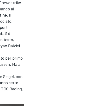
 Crowdstrike
sando al
ine. Il
cciato,
port
.
tati di
in testa,
yan Dalziel
mato per primo
mussen. Ma a
ne Siegel, con
anno sette
a TDS Racing,
n