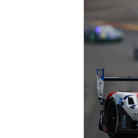
MOTOGP
WEC
WRC