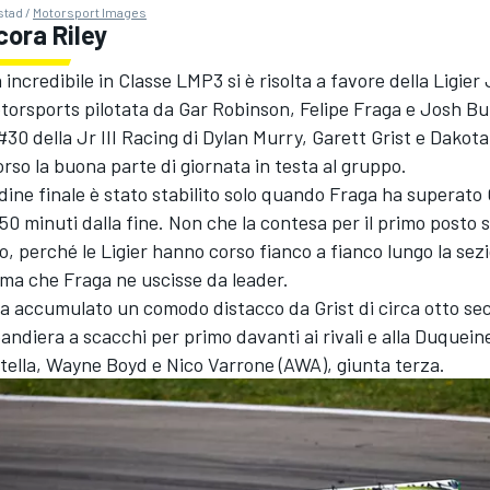
stad /
Motorsport Images
ora Riley
 incredibile in Classe LMP3 si è risolta a favore della Ligie
otorsports pilotata da
Gar Robinson
, Felipe Fraga e Josh B
#30 della Jr III Racing di Dylan Murry, Garett Grist e Dakot
rso la buona parte di giornata in testa al gruppo.
ordine finale è stato stabilito solo quando Fraga ha superato G
0 minuti dalla fine. Non che la contesa per il primo posto si 
 perché le Ligier hanno corso fianco a fianco lungo la sez
ima che Fraga ne uscisse da leader.
 ha accumulato un comodo distacco da Grist di circa otto se
andiera a scacchi per primo davanti ai rivali e alla Duquein
ella, Wayne Boyd e Nico Varrone (AWA), giunta terza.