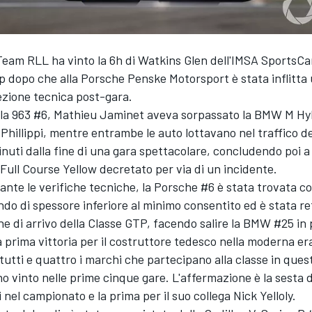
eam RLL ha vinto la 6h di Watkins Glen dell'IMSA SportsCa
 dopo che alla Porsche Penske Motorsport è stata inflitta 
ezione tecnica post-gara.
lla 963 #6,
Mathieu Jaminet
aveva sorpassato la BMW M Hy
Phillippi
, mentre entrambe le auto lottavano nel traffico de
inuti dalla fine di una gara spettacolare, concludendo poi a
 Full Course Yellow decretato per via di un incidente.
ante le verifiche tecniche, la Porsche #6 è stata trovata co
ondo di spessore inferiore al minimo consentito ed è stata r
ine di arrivo della Classe GTP, facendo salire la BMW #25 in
la prima vittoria per il costruttore tedesco nella moderna er
 tutti e quattro i marchi che partecipano alla classe in ques
 vinto nelle prime cinque gare. L'affermazione è la sesta d
pi nel campionato e la prima per il suo collega
Nick Yelloly
.