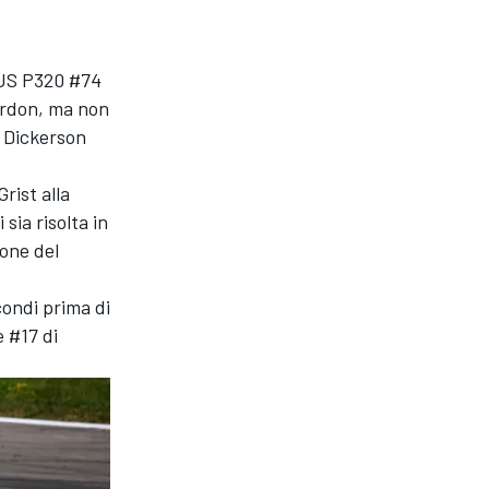
r JS P320 #74
urdon, ma non
a Dickerson
rist alla
sia risolta in
ione del
condi prima di
e #17 di