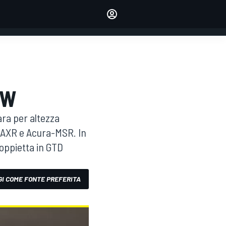
dei tuoi piloti preferiti
Fai sentire la tua voce
commentando l'articolo
ACCEDI
EDIZIONE
ITALIA
MW
ra per altezza
c-AXR e Acura-MSR. In
oppietta in GTD
I COME FONTE PREFERITA