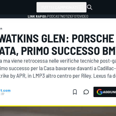
TUTTI I CAMPIONATI
LINK RAPIDI:
PODCAST
NOTIZIE
FOTO
VIDEO
en
H WATKINS GLEN: PORSCHE
ATA, PRIMO SUCCESSO B
a ma viene retrocessa nelle verifiche tecniche post-ga
 primo successo per la Casa bavarese davanti a Cadilla
ike by APR, in LMP3 altro centro per Riley. Lexus fa d
rt.com
AGGIUNG
9:37