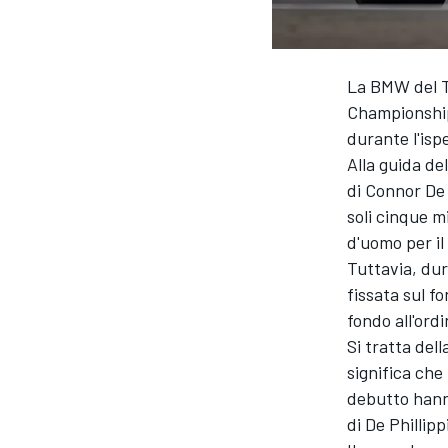
La BMW del T
Championship
durante l'isp
Alla guida de
di
Connor De 
soli cinque m
d'uomo per il
Tuttavia, dur
fissata sul f
fondo all'ord
Si tratta del
significa che
debutto hanno
di De Phillip
MONOPOSTO