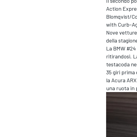
Il secondo po
Action Expre
Blomqvist
/
Co
with Curb-Ag
Nove vetture 
della stagion
La BMW #24 si
ritirandosi. 
testacoda ne
35 giri prima 
la Acura ARX
una ruota in 