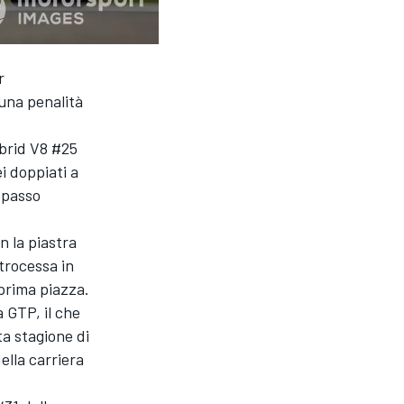
r
una penalità
brid V8 #25
i doppiati a
 passo
n la piastra
etrocessa in
 prima piazza.
a GTP, il che
ta stagione di
ella carriera