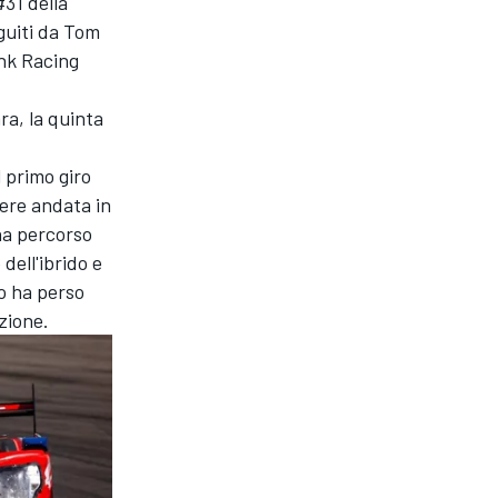
#31 della
guiti da
Tom
nk Racing
ra, la quinta
 primo giro
sere andata in
ha percorso
dell'ibrido e
o ha perso
zione.