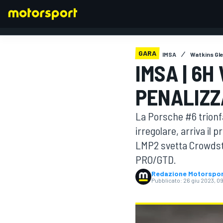
GARA
IMSA
Watkins Gl
IMSA | 6
FORMULA 1
PENALIZZ
La Porsche #6 trionf
irregolare, arriva il
LMP2 svetta Crowdstr
PRO/GTD.
Redazione Motorspo
Pubblicato:
26 giu 2023, 0