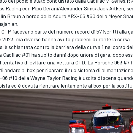
sto del podio è stato conquistato dalla Cadillac V-Series.R 
ss Racing
con
Pipo Derani
/
Alexander Sims
/Jack Aitken, se
lin Braun
a bordo della Acura ARX-06 #60 della
Meyer Sha
ajanian.
GTP facevano parte del numero record di 57 iscritti alla ga
e 2023, ma diverse hanno avuto problemi durante la corsa.
 è schiantata contro la barriera della curva 1 nel corso del
La Cadillac #01 ha subito danni dopo un'ora di gara, dopo es
l tentativo di evitare una vettura GTD. La Porsche 963 #7 
di andare ai box per riparare il suo sistema di alimentazione 
-06 #10 della
Wayne Taylor Racing
è uscita di scena quand
pista ed è dovuta rientrare lentamente ai box per la sostitu