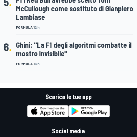
5
.
McCullough come sostituto di Gianpiero
Lambiase
FORMULA 1
2 h
6
.
Ghini: "La F1 degli algoritmi combatte il
mostro invisibile"
FORMULA 1
6 h
Scarica le tue app
Social media