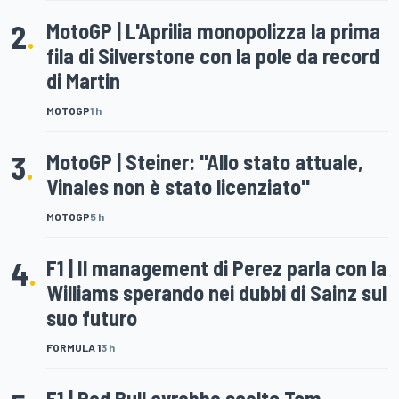
2
.
MotoGP | L'Aprilia monopolizza la prima
fila di Silverstone con la pole da record
di Martin
MOTOGP
1 h
3
.
MotoGP | Steiner: "Allo stato attuale,
Vinales non è stato licenziato"
MOTOGP
5 h
4
.
F1 | Il management di Perez parla con la
Williams sperando nei dubbi di Sainz sul
suo futuro
FORMULA 1
3 h
F1 | Red Bull avrebbe scelto Tom