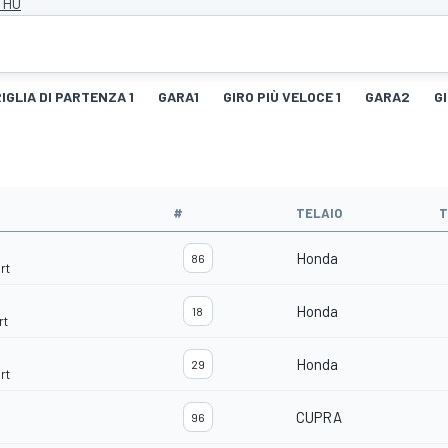
 HU
IGLIA DI PARTENZA 1
GARA1
GIRO PIÙ VELOCE 1
GARA2
G
#
TELAIO
T
Honda
86
rt
Honda
18
rt
Honda
29
rt
CUPRA
96