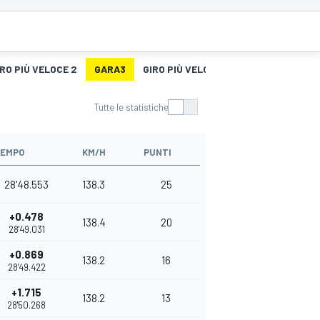
IRO PIÙ VELOCE 2
GARA3
GIRO PIÙ VELOCE 3
Tutte le statistiche
EMPO
KM/H
PUNTI
28'48.553
138.3
25
+0.478
138.4
20
28'49.031
+0.869
138.2
16
28'49.422
+1.715
138.2
13
28'50.268