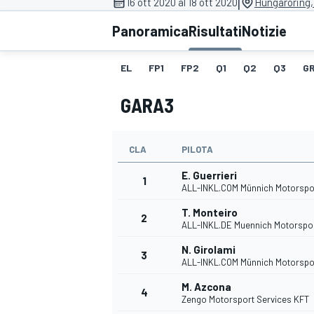
|
16 ott 2020 al 18 ott 2020
Hungaroring,
MOTOGP
WEC
Panoramica
Risultati
Notizie
EL
FP1
FP2
Q1
Q2
Q3
GR
GARA3
CLA
PILOTA
E. Guerrieri
WRC
1
ALL-INKL.COM Münnich Motorspo
T. Monteiro
2
ALL-INKL.DE Muennich Motorspo
N. Girolami
3
ALL-INKL.COM Münnich Motorspo
M. Azcona
4
Zengo Motorsport Services KFT