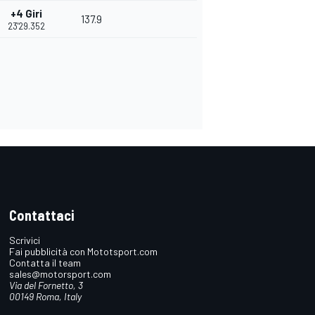
+4 Giri
137.9
23'29.352
Contattaci
Scrivici
Fai pubblicità con Mototsport.com
Contatta il team
sales@motorsport.com
Via del Fornetto, 3
00149 Roma, Italy