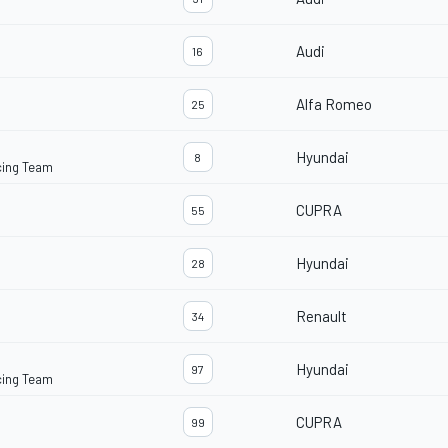
Audi
16
Alfa Romeo
25
Hyundai
8
cing Team
CUPRA
55
Hyundai
28
Renault
34
Hyundai
97
cing Team
CUPRA
99