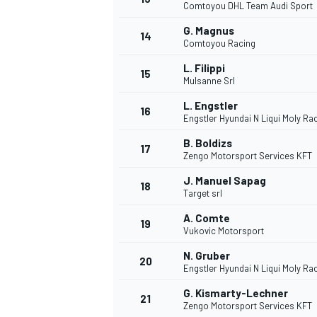
Comtoyou DHL Team Audi Sport
G. Magnus
14
Comtoyou Racing
L. Filippi
15
Mulsanne Srl
L. Engstler
16
Engstler Hyundai N Liqui Moly Ra
B. Boldizs
17
Zengo Motorsport Services KFT
J. Manuel Sapag
18
Target srl
A. Comte
19
Vukovic Motorsport
N. Gruber
20
Engstler Hyundai N Liqui Moly Ra
G. Kismarty-Lechner
21
Zengo Motorsport Services KFT