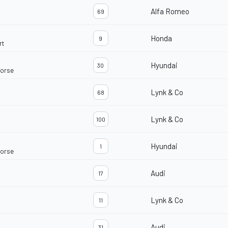
Alfa Romeo
69
Honda
9
rt
Hyundai
30
Corse
Lynk & Co
68
Lynk & Co
100
Hyundai
1
Corse
Audi
17
Lynk & Co
11
Audi
31