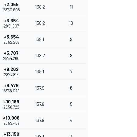
+2.055
138.2
11
28'50.608
+3.354
138.2
10
28'51.907
+3.654
138.1
9
28'52.207
+5.707
138.2
8
28'54.260
+9.262
138.1
7
28'57.815
+9.476
137.9
6
28'58.029
+10.169
137.8
5
28'58.722
+10.906
137.8
4
28'59.459
+13.159
138.1
3