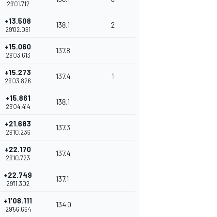
29'01.712
+13.508
138.1
2
29'02.061
+15.060
137.8
29'03.613
+15.273
137.4
1
29'03.826
+15.861
138.1
29'04.414
+21.683
137.3
29'10.236
+22.170
137.4
29'10.723
+22.749
137.1
29'11.302
+1'08.111
134.0
29'56.664