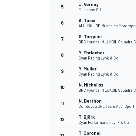
J. Vernay
5
Mulsanne Srl
A. Tassi
6
ALL-INKL.DE Muennich Motorspo
G. Tarquini
7
BRC Hyundai N LUKOIL Squadra 
Y. Ehrlacher
8
Cyan Racing Lynk & Co
Y. Muller
9
Cyan Racing Lynk & Co
N. Michelisz
10
BRC Hyundai N LUKOIL Squadra 
N. Berthon
11
Comtoyou DHL Team Audi Sport
T. Björk
12
Cyan Performance Lynk & Co
MONOPOSTO
T. Coronel
13