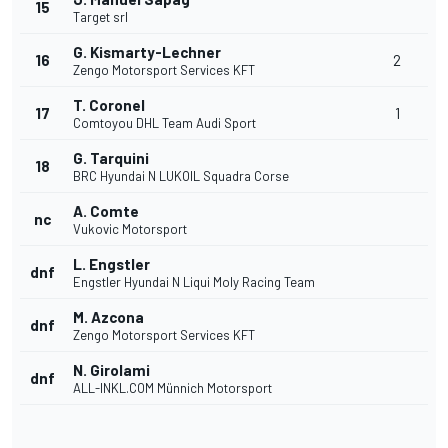
15
Target srl
G. Kismarty-Lechner
16
2
Zengo Motorsport Services KFT
T. Coronel
17
1
Comtoyou DHL Team Audi Sport
G. Tarquini
18
BRC Hyundai N LUKOIL Squadra Corse
A. Comte
nc
Vukovic Motorsport
L. Engstler
dnf
Engstler Hyundai N Liqui Moly Racing Team
M. Azcona
dnf
Zengo Motorsport Services KFT
N. Girolami
dnf
ALL-INKL.COM Münnich Motorsport