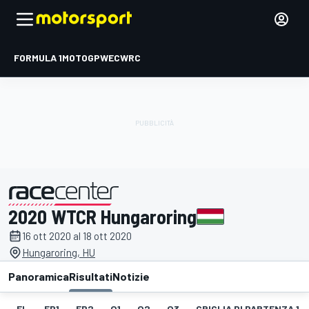
FORMULA 1
MOTOGP
WEC
WRC
2020 WTCR Hungaroring
presentato da
16 ott 2020 al 18 ott 2020
Hungaroring, HU
Panoramica
Risultati
Notizie
EL
FP1
FP2
Q1
Q2
Q3
GRIGLIA DI PARTENZA 1