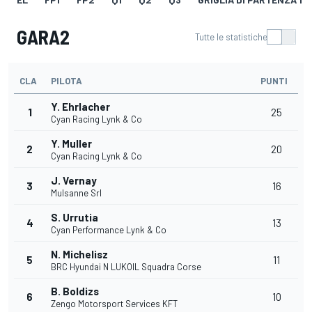
GARA2
Tutte le statistiche
CLA
PILOTA
PUNTI
Y. Ehrlacher
1
25
Cyan Racing Lynk & Co
Y. Muller
2
20
Cyan Racing Lynk & Co
J. Vernay
3
16
Mulsanne Srl
S. Urrutia
4
13
Cyan Performance Lynk & Co
N. Michelisz
5
11
BRC Hyundai N LUKOIL Squadra Corse
B. Boldizs
6
10
Zengo Motorsport Services KFT