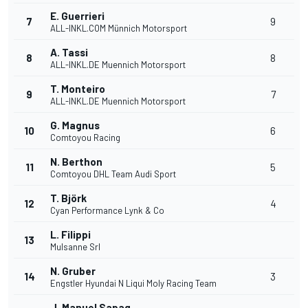
E. Guerrieri
7
9
ALL-INKL.COM Münnich Motorsport
A. Tassi
8
8
ALL-INKL.DE Muennich Motorsport
T. Monteiro
9
7
ALL-INKL.DE Muennich Motorsport
G. Magnus
10
6
Comtoyou Racing
N. Berthon
11
5
Comtoyou DHL Team Audi Sport
T. Björk
12
4
Cyan Performance Lynk & Co
L. Filippi
13
Mulsanne Srl
N. Gruber
14
3
Engstler Hyundai N Liqui Moly Racing Team
J. Manuel Sapag