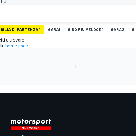
 HU
IGLIA DI PARTENZA 1
GARA1
GIRO PIÙ VELOCE 1
GARA2
G
ti a trovare.
lla
home page
.