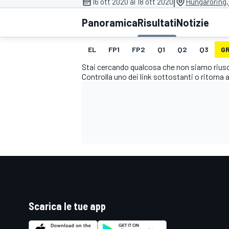
|
16 ott 2020 al 18 ott 2020
Hungaroring,
MOTOGP
WEC
Panoramica
Risultati
Notizie
EL
FP1
FP2
Q1
Q2
Q3
GR
Stai cercando qualcosa che non siamo riusci
Controlla uno dei link sottostanti o ritorna a
WRC
Scarica le tue app