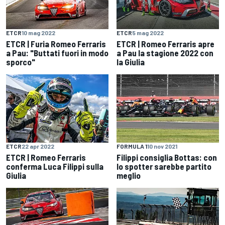
ETCR
10 mag 2022
ETCR
5 mag 2022
ETCR | Furia Romeo Ferraris
ETCR | Romeo Ferraris apre
a Pau: "Buttati fuori in modo
a Pau la stagione 2022 con
sporco"
la Giulia
ETCR
22 apr 2022
FORMULA 1
10 nov 2021
ETCR | Romeo Ferraris
Filippi consiglia Bottas: con
conferma Luca Filippi sulla
lo spotter sarebbe partito
Giulia
meglio