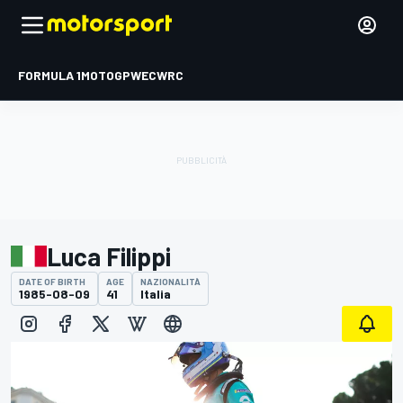
FORMULA 1
MOTOGP
WEC
WRC
Luca Filippi
DATE OF BIRTH
AGE
NAZIONALITÀ
1985-08-09
41
Italia