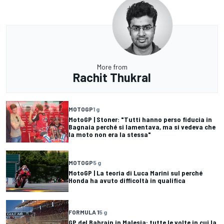
More from
Rachit Thukral
MOTOGP
1 g
MotoGP | Stoner: "Tutti hanno perso fiducia in
Bagnaia perché si lamentava, ma si vedeva che
la moto non era la stessa"
MOTOGP
5 g
MotoGP | La teoria di Luca Marini sul perché
Honda ha avuto difficoltà in qualifica
FORMULA 1
5 g
GP del Bahrain in Malesia: tutte le volte in cui la