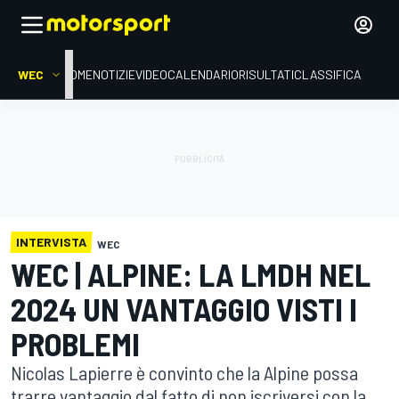
WEC
HOME
NOTIZIE
VIDEO
CALENDARIO
RISULTATI
CLASSIFICA
INTERVISTA
WEC
WEC | ALPINE: LA LMDH NEL
2024 UN VANTAGGIO VISTI I
PROBLEMI
Nicolas Lapierre è convinto che la Alpine possa
trarre vantaggio dal fatto di non iscriversi con la