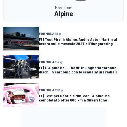
More from
Alpine
FORMULA 1
8 g
F1 | Test Pirelli: Alpine, Audi e Aston Martin al
lavoro sulle mescole 2027 all'Hungaroring
FORMULA 1
14 g
F1 | L' Alpine ha i... baffi: in Ungheria tornano i
dischi in carbonio con le scanalature radiali
FORMULA 1
23 g
F1 | Test per Gabriele Miní con l'Alpine: ha
completato oltre 600 km a Silverstone