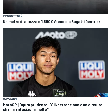
PRODOTTO
Un metro di altezza e 1.600 CV: ecco la Bugatti Destrier
MOTOGP
3 h
MotoGP | Ogura prudente: "Silverstone non è un circuito
che mi entusiasmi molto"