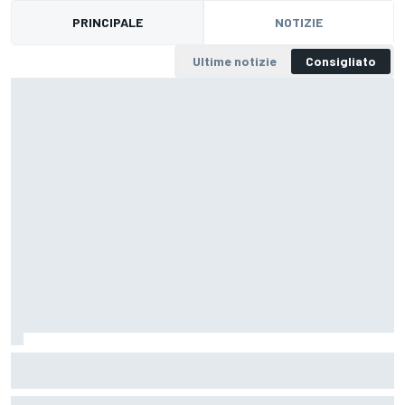
PRINCIPALE
NOTIZIE
Ultime notizie
Consigliato
Dakar 2026 | Camion, Tappa 7: Zala batte un colpo e
Van den Brink si difende
Il team De Rooy piazza una doppietta con Vaidotas al primo