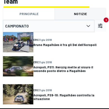
Team
PRINCIPALE
NOTIZIE
1
CAMPIONATO
ERC
3 giu 2018
Bruno Magalhães è fra gli Dei dell'Acropoli
ERC
3 giu 2018
Acropoli, PS11: Herczig mette al sicuro il
secondo posto dietro a Magalhães
ERC
3 giu 2018
Acropoli, PS9-10: Magalhães controlla la
situazione