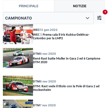
PRINCIPALE
NOTIZIE
1
CAMPIONATO
WEC
12 gen 2022
WEC | Prema cala il tris Kubica-Delétraz-
Colombo per la LMP2
DTM
8 nov 2020
René Rast batte Muller in Gara 2 ed è Campione
DTM 2020
DTM
8 nov 2020
DTM: Rast vede il titolo con la Pole di Gara 2 ad
Hockenheim
DTM
7 nov 2020