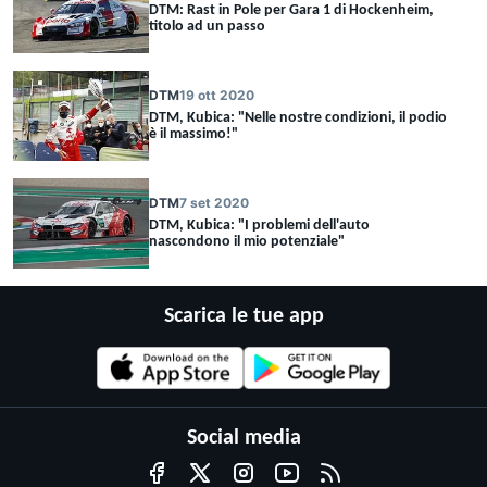
DTM: Rast in Pole per Gara 1 di Hockenheim,
titolo ad un passo
DTM
19 ott 2020
DTM, Kubica: "Nelle nostre condizioni, il podio
è il massimo!"
DTM
7 set 2020
DTM, Kubica: "I problemi dell'auto
nascondono il mio potenziale"
Scarica le tue app
Social media