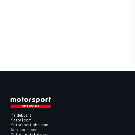
InsideEvs.it
Motor1.com
Motorsportjobs.com
Autosport.com
Motorsportstats.com