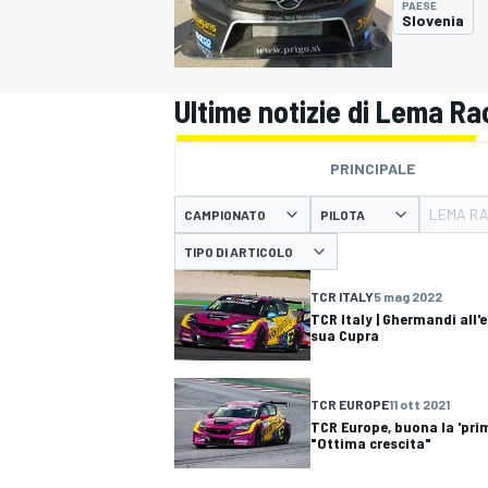
PAESE
MOTOGP
WEC
Slovenia
Ultime notizie di Lema Ra
PRINCIPALE
LEMA R
CAMPIONATO
PILOTA
TIPO DI ARTICOLO
WRC
TCR ITALY
5 mag 2022
TCR Italy | Ghermandi all'
sua Cupra
TCR EUROPE
11 ott 2021
TCR Europe, buona la 'pri
"Ottima crescita"