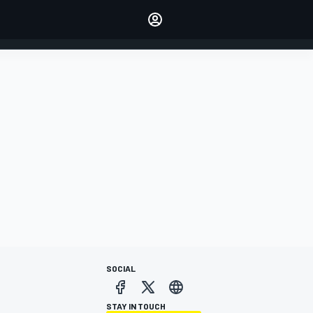
dei tuoi piloti preferiti
Fai sentire la tua voce
commentando l'articolo
ACCEDI
EDIZIONE
ITALIA
SOCIAL
STAY IN TOUCH