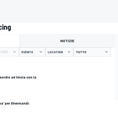
cing
NOTIZIE
ACING
EVENTO
LOCATION
esordio ad Imola con la
ma' per Ghermandi: