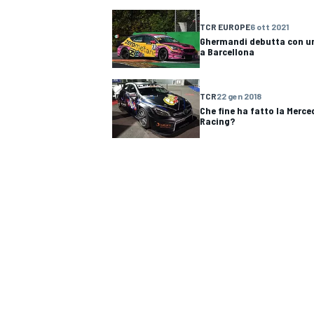
TCR EUROPE
6 ott 2021
Ghermandi debutta con un
a Barcellona
TCR
22 gen 2018
Che fine ha fatto la Merce
Racing?
MONOPOSTO