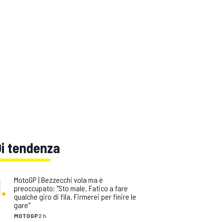
Di tendenza
1
.
MotoGP | Bezzecchi vola ma è
preoccupato: "Sto male. Fatico a fare
qualche giro di fila. Firmerei per finire le
gare"
MOTOGP
2 h