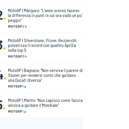
2
.
MotoGP | Márquez: "L'anno scorso facevo
la differenza in punti in cui ora vado un po'
peggio"
MOTOGP
2 h
3
.
MotoGP | Silverstone, Prove: Bezzecchi
polverizza il record con quattro Aprilia
nella top 5
MOTOGP
3 h
4
.
MotoGP | Bagnaia: "Non serviva il parere di
Stoner per rendersi conto che guidavo
una Ducati diversa"
MOTOGP
1 g
5
.
MotoGP | Martin: "Non capisco come faccia
ancora a guidare il Mondiale"
MOTOGP
1 g