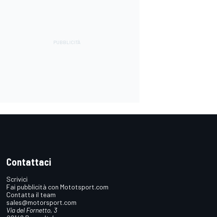
Contattaci
Scrivici
Fai pubblicità con Mototsport.com
Contatta il team
sales@motorsport.com
Via del Fornetto, 3