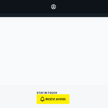
dei tuoi piloti preferiti
Fai sentire la tua voce
commentando l'articolo
ACCEDI
EDIZIONE
ITALIA
STAY IN TOUCH
RICEVI AVVISI