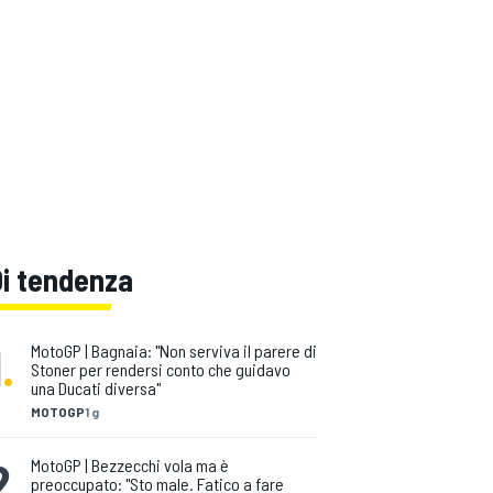
Di tendenza
1
.
MotoGP | Bagnaia: "Non serviva il parere di
Stoner per rendersi conto che guidavo
una Ducati diversa"
MOTOGP
1 g
2
.
MotoGP | Bezzecchi vola ma è
preoccupato: "Sto male. Fatico a fare