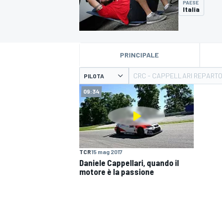
PAESE
MOTOGP
WEC
Italia
PRINCIPALE
CRC - CAPPELLARI REPART
PILOTA
09:34
WRC
TCR
15 mag 2017
Daniele Cappellari, quando il
motore è la passione