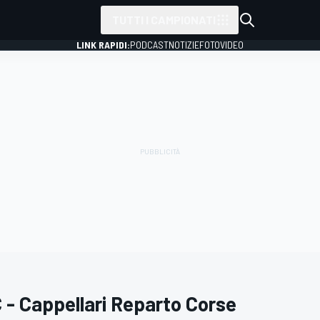
TUTTI I CAMPIONATI
LINK RAPIDI:
PODCAST
NOTIZIE
FOTO
VIDEO
 - Cappellari Reparto Corse