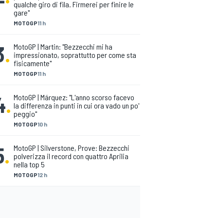
qualche giro di fila. Firmerei per finire le
gare"
MOTOGP
11 h
3
.
MotoGP | Martin: "Bezzecchi mi ha
impressionato, soprattutto per come sta
fisicamente"
MOTOGP
11 h
4
.
MotoGP | Márquez: "L'anno scorso facevo
la differenza in punti in cui ora vado un po'
peggio"
MOTOGP
10 h
5
.
MotoGP | Silverstone, Prove: Bezzecchi
polverizza il record con quattro Aprilia
nella top 5
MOTOGP
12 h