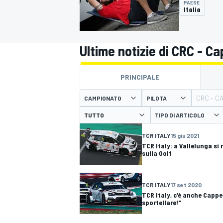
PAESE
MOTOGP
WEC
Italia
Ultime notizie di CRC - C
PRINCIPALE
CRC - C
CAMPIONATO
PILOTA
TIPO DI ARTICOLO
WRC
TCR ITALY
15 giu 2021
TCR Italy: a Vallelunga si 
sulla Golf
TCR ITALY
17 set 2020
TCR Italy, c'è anche Cappel
sportellare!"