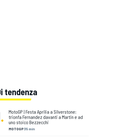
Di tendenza
1
.
MotoGP | Festa Aprilia a Silverstone:
trionfa Fernandez davanti a Martin e ad
uno stoico Bezzecchi
MOTOGP
35 min