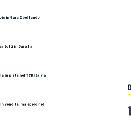
l bis in Gara 2 beffando
a tutti in Gara 1 a
na in pista nel TCR Italy a
 in vendita, ma spero nel