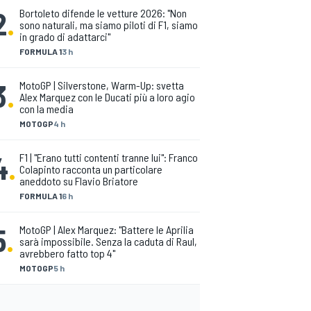
2
.
Bortoleto difende le vetture 2026: "Non
sono naturali, ma siamo piloti di F1, siamo
in grado di adattarci"
FORMULA 1
3 h
3
.
MotoGP | Silverstone, Warm-Up: svetta
Alex Marquez con le Ducati più a loro agio
con la media
MOTOGP
4 h
4
.
F1 | "Erano tutti contenti tranne lui": Franco
Colapinto racconta un particolare
aneddoto su Flavio Briatore
FORMULA 1
6 h
5
.
MotoGP | Alex Marquez: "Battere le Aprilia
sarà impossibile. Senza la caduta di Raul,
avrebbero fatto top 4"
MOTOGP
5 h