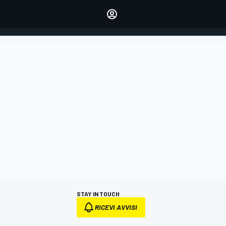
dei tuoi piloti preferiti
Fai sentire la tua voce
commentando l'articolo
ACCEDI
EDIZIONE
ITALIA
STAY IN TOUCH
RICEVI AVVISI