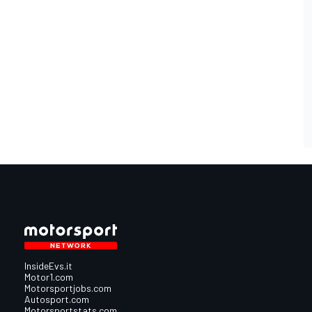
InsideEvs.it
Motor1.com
Motorsportjobs.com
Autosport.com
Motorsportstats.com