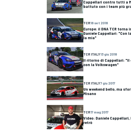
Cappellari contro tutti a
battuto con i team più gr
TCR
18 set 2018
Europe: il DNA TCR torna 
Daniele Cappellari: "Con l
la mia"
TCR ITALY
13 giu 2018
Il ritorno di Cappellari: "
con la Volkswagen"
TCR ITALY
7 giu 2017
Un weekend bello, ma sfor
Misano
TCR
17 mag 2017
Video: Daniele Cappellari,
retrò