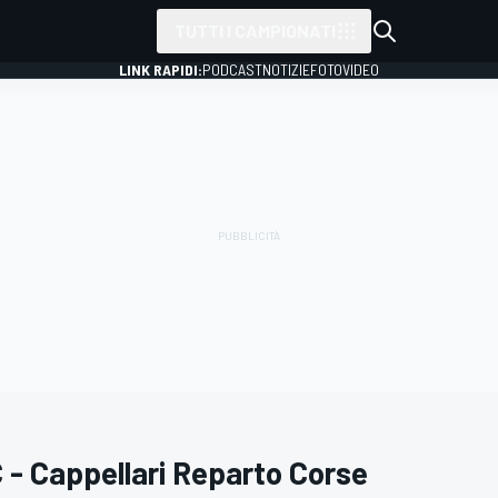
TUTTI I CAMPIONATI
LINK RAPIDI:
PODCAST
NOTIZIE
FOTO
VIDEO
 - Cappellari Reparto Corse