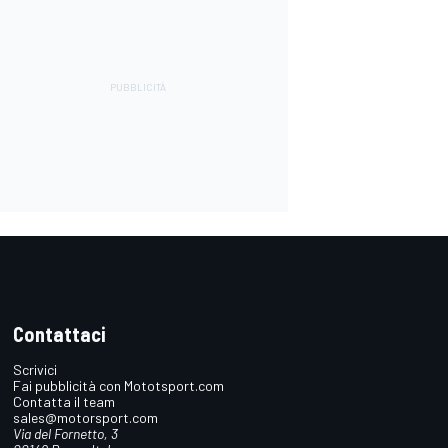
Contattaci
Scrivici
Fai pubblicità con Mototsport.com
Contatta il team
sales@motorsport.com
Via del Fornetto, 3