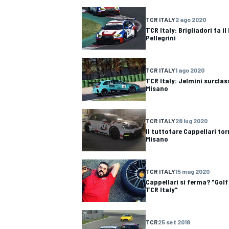
TCR ITALY
2 ago 2020
TCR Italy: Brigliadori fa i
Pellegrini
TCR ITALY
1 ago 2020
TCR Italy: Jelmini surclass
Misano
TCR ITALY
28 lug 2020
Il tuttofare Cappellari tor
Misano
TCR ITALY
15 mag 2020
Cappellari si ferma? "Golf
TCR Italy"
MONOPOSTO
TCR
25 set 2018