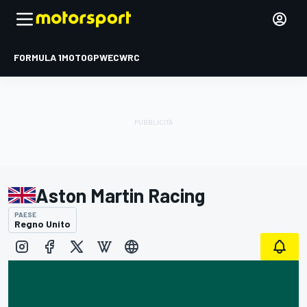
FORMULA 1
MOTOGP
WEC
WRC
Aston Martin Racing
PAESE
Regno Unito