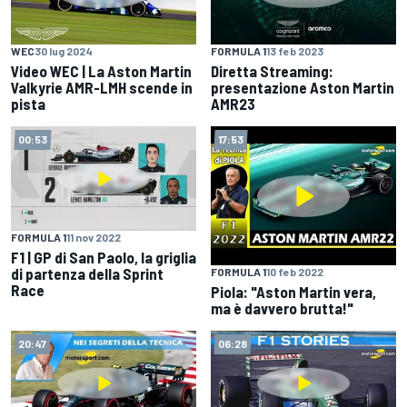
WEC
30 lug 2024
FORMULA 1
13 feb 2023
Video WEC | La Aston Martin
Diretta Streaming:
Valkyrie AMR-LMH scende in
presentazione Aston Martin
pista
AMR23
00:53
17:53
FORMULA 1
11 nov 2022
F1 | GP di San Paolo, la griglia
di partenza della Sprint
FORMULA 1
10 feb 2022
Race
Piola: "Aston Martin vera,
ma è davvero brutta!"
20:47
06:28