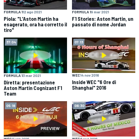
FORMULA 1
12 ago 2021
FORMULA 1
9 mar 2021
Piola: "L'Aston Martin ha
F1 Stories: Aston Martin, un
esagerato, ora ha corretto il
passato di nome Jordan
tiro"
37:04
07:13
WEC
14 nov 2016
FORMULA 1
3 mar 2021
Inside WEC "6 Ore di
Diretta: presentazione
Shanghai" 2016
Aston Martin Cognizant F1
Team
05:18
06:30
WEC
11 ott 2016
WEC
8 set 2016