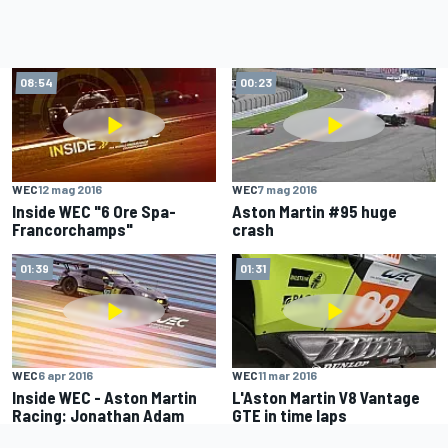
08:54
00:23
WEC
12 mag 2016
WEC
7 mag 2016
Inside WEC "6 Ore Spa-
Aston Martin #95 huge
Francorchamps"
crash
01:39
01:31
WEC
6 apr 2016
WEC
11 mar 2016
Inside WEC - Aston Martin
L'Aston Martin V8 Vantage
Racing: Jonathan Adam
GTE in time laps