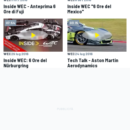
Inside WEC - Anteprima 6
Inside WEC "6 Ore del
Ore di Fuji
Mexico"
07:54
03:15
WEC
29 lug 2016
WEC
24 lug 2016
Inside WEC: 6 Ore del
Tech Talk - Aston Martin
Nürburgring
Aerodynamics