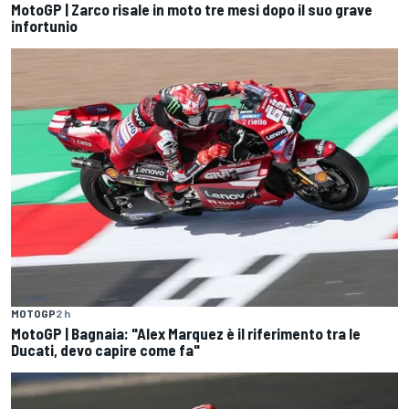
MotoGP | Zarco risale in moto tre mesi dopo il suo grave
infortunio
MOTOGP
2 h
MotoGP | Bagnaia: "Alex Marquez è il riferimento tra le
Ducati, devo capire come fa"