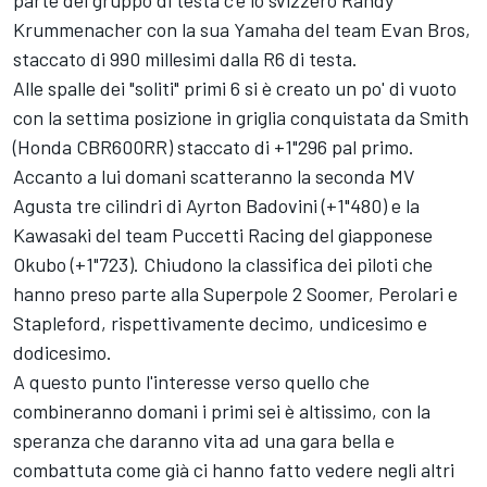
parte del gruppo di testa c'è lo svizzero Randy
Krummenacher con la sua Yamaha del team Evan Bros,
staccato di 990 millesimi dalla R6 di testa.
Alle spalle dei "soliti" primi 6 si è creato un po' di vuoto
con la settima posizione in griglia conquistata da Smith
(Honda CBR600RR) staccato di +1"296 pal primo.
Accanto a lui domani scatteranno la seconda MV
Agusta tre cilindri di Ayrton Badovini (+1"480) e la
Kawasaki del team Puccetti Racing del giapponese
Okubo (+1"723). Chiudono la classifica dei piloti che
hanno preso parte alla Superpole 2 Soomer, Perolari e
Stapleford, rispettivamente decimo, undicesimo e
dodicesimo.
A questo punto l'interesse verso quello che
combineranno domani i primi sei è altissimo, con la
speranza che daranno vita ad una gara bella e
combattuta come già ci hanno fatto vedere negli altri