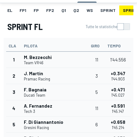
EL
FP1
FP
FP2
Q1
Q2
WS
SPRINT
SPRINT
SPRINT FL
Tutte le statistiche
CLA
PILOTA
GIRO
TEMPO
M. Bezzecchi
1
11
1'44.556
Team VR46
J. Martin
+0.347
2
3
Pramac Racing
1'44.903
F. Bagnaia
+0.471
3
5
Ducati Team
1'45.027
A. Fernandez
+0.591
4
11
Tech 3
1'45.147
F. Di Giannantonio
+0.658
5
6
Gresini Racing
1'45.214