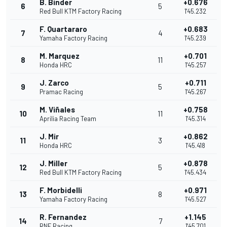
B. Binder
+0.676
6
5
Red Bull KTM Factory Racing
1'45.232
F. Quartararo
+0.683
7
4
Yamaha Factory Racing
1'45.239
M. Marquez
+0.701
8
11
Honda HRC
1'45.257
J. Zarco
+0.711
9
5
Pramac Racing
1'45.267
M. Viñales
+0.758
10
11
Aprilia Racing Team
1'45.314
J. Mir
+0.862
11
3
Honda HRC
1'45.418
J. Miller
+0.878
12
5
Red Bull KTM Factory Racing
1'45.434
F. Morbidelli
+0.971
13
8
Yamaha Factory Racing
1'45.527
R. Fernandez
+1.145
14
7
RNF Racing
1'45.701