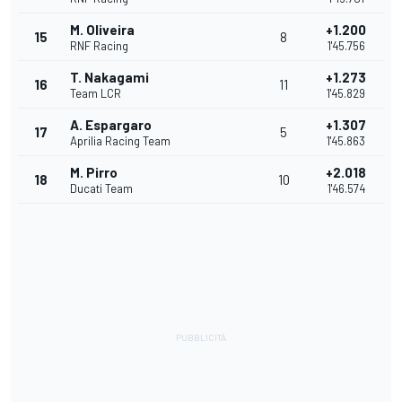
M. Oliveira
+1.200
15
8
RNF Racing
1'45.756
T. Nakagami
+1.273
16
11
Team LCR
1'45.829
A. Espargaro
+1.307
17
5
Aprilia Racing Team
1'45.863
M. Pirro
+2.018
18
10
Ducati Team
1'46.574