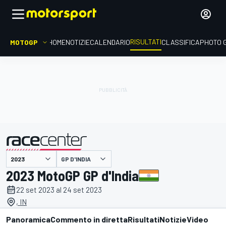
RISULTATI
MOTOGP
HOME
NOTIZIE
CALENDARIO
CLASSIFICA
PHOTO 
GP D'INDIA
presentato da
2023 MotoGP GP d'India
22 set 2023 al 24 set 2023
, IN
Panoramica
Commento in diretta
Risultati
Notizie
Video