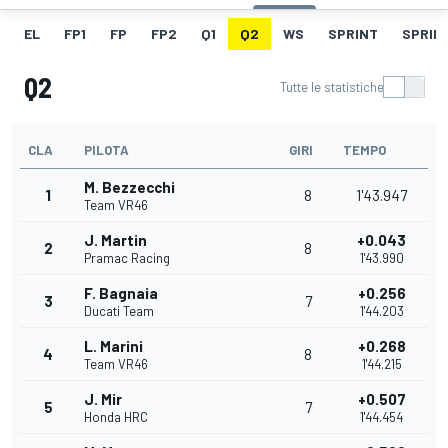
EL
FP1
FP
FP2
Q1
Q2
WS
SPRINT
SPRINT
Q2
Tutte le statistiche
CLA
PILOTA
GIRI
TEMPO
M. Bezzecchi
1
8
1'43.947
Team VR46
J. Martin
+0.043
2
8
Pramac Racing
1'43.990
F. Bagnaia
+0.256
3
7
Ducati Team
1'44.203
L. Marini
+0.268
4
8
Team VR46
1'44.215
J. Mir
+0.507
5
7
Honda HRC
1'44.454