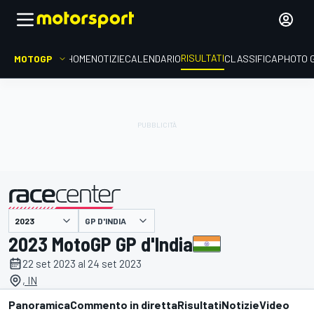
RISULTATI
MOTOGP
HOME
NOTIZIE
CALENDARIO
CLASSIFICA
PHOTO 
GP D'INDIA
presentato da
2023 MotoGP GP d'India
22 set 2023 al 24 set 2023
, IN
Panoramica
Commento in diretta
Risultati
Notizie
Video