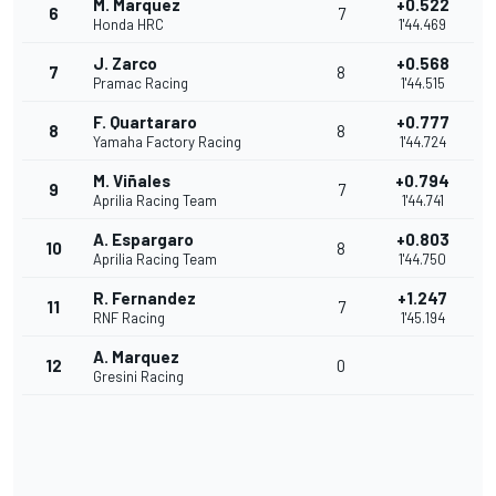
M. Marquez
+0.522
6
7
Honda HRC
1'44.469
J. Zarco
+0.568
7
8
Pramac Racing
1'44.515
F. Quartararo
+0.777
8
8
Yamaha Factory Racing
1'44.724
M. Viñales
+0.794
9
7
Aprilia Racing Team
1'44.741
A. Espargaro
+0.803
10
8
Aprilia Racing Team
1'44.750
R. Fernandez
+1.247
11
7
RNF Racing
1'45.194
A. Marquez
12
0
Gresini Racing