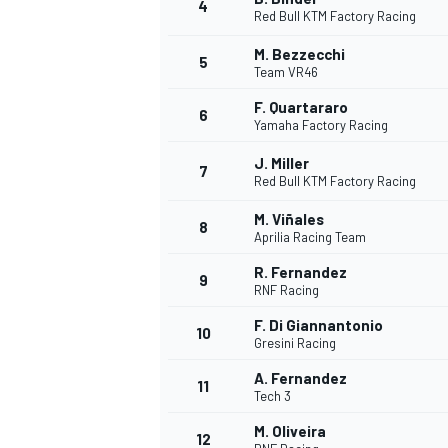
4
Red Bull KTM Factory Racing
M. Bezzecchi
5
Team VR46
F. Quartararo
6
Yamaha Factory Racing
J. Miller
7
Red Bull KTM Factory Racing
M. Viñales
8
Aprilia Racing Team
R. Fernandez
9
RNF Racing
F. Di Giannantonio
10
Gresini Racing
A. Fernandez
11
Tech 3
MONOPOSTO
M. Oliveira
12