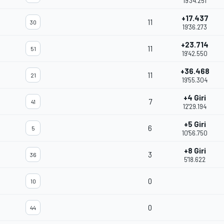
19'34.251
+17.437
11
30
19'36.273
+23.714
11
51
19'42.550
+36.468
11
21
19'55.304
+4 Giri
7
41
12'29.194
+5 Giri
6
5
10'56.750
+8 Giri
3
36
5'18.622
0
10
0
44