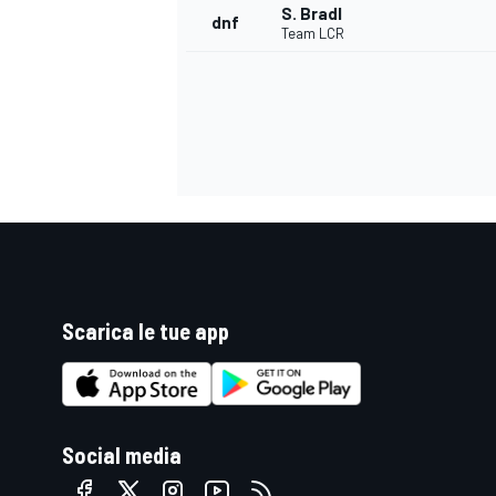
S. Bradl
dnf
Team LCR
Scarica le tue app
ENDURANCE/GT
Social media