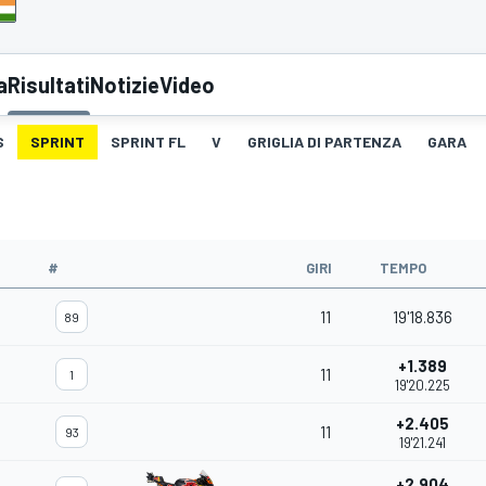
a
Risultati
Notizie
Video
S
SPRINT
SPRINT FL
V
GRIGLIA DI PARTENZA
GARA
#
GIRI
TEMPO
11
19'18.836
89
+1.389
11
1
19'20.225
+2.405
11
93
19'21.241
+2.904