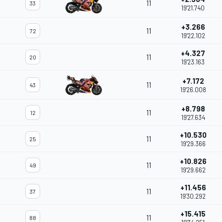
11
33
19'21.740
+3.266
11
72
19'22.102
+4.327
11
20
19'23.163
+7.172
11
43
19'26.008
+8.798
11
12
19'27.634
+10.530
11
25
19'29.366
+10.826
11
49
19'29.662
+11.456
11
37
19'30.292
+15.415
11
88