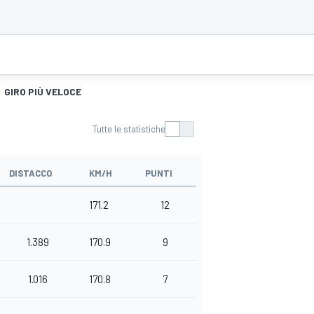
GIRO PIÙ VELOCE
Tutte le statistiche
DISTACCO
KM/H
PUNTI
171.2
12
1.389
170.9
9
1.016
170.8
7