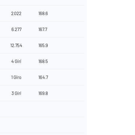
2.022
168.6
6.277
167.7
12.754
165.9
4 Giri
168.5
1 Giro
164.7
3 Giri
169.8