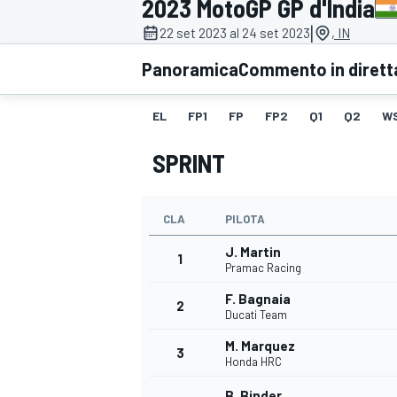
2023 MotoGP GP d'India
MOTOGP
WEC
|
22 set 2023 al 24 set 2023
, IN
Panoramica
Commento in dirett
EL
FP1
FP
FP2
Q1
Q2
W
SPRINT
CLA
PILOTA
WRC
J. Martin
1
Pramac Racing
F. Bagnaia
2
Ducati Team
M. Marquez
3
Honda HRC
B. Binder