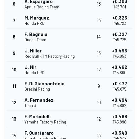
A. Espargaro
+0.303
6
13
Aprilia Racing Team
1'45.701
M. Marquez
+0.325
7
13
Honda HRC
1'45.723
F. Bagnaia
+0.327
8
14
Ducati Team
1'45.725
J. Miller
+0.455
9
13
Red Bull KTM Factory Racing
1'45.853
J. Mir
+0.462
10
12
Honda HRC
1'45.860
F. Di Giannantonio
+0.477
11
9
Gresini Racing
1'45.875
A. Fernandez
+0.494
12
10
Tech 3
1'45.892
F. Morbidelli
+0.498
13
12
Yamaha Factory Racing
1'45.896
F. Quartararo
+0.549
14
13
Yamaha Factory Racing
1'45.947