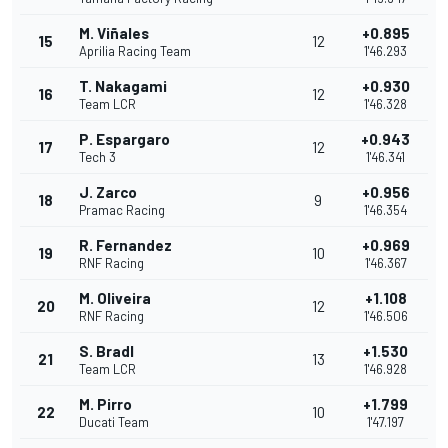
M. Viñales
+0.895
15
12
Aprilia Racing Team
1'46.293
T. Nakagami
+0.930
16
12
Team LCR
1'46.328
P. Espargaro
+0.943
17
12
Tech 3
1'46.341
J. Zarco
+0.956
18
9
Pramac Racing
1'46.354
R. Fernandez
+0.969
19
10
RNF Racing
1'46.367
M. Oliveira
+1.108
20
12
RNF Racing
1'46.506
S. Bradl
+1.530
21
13
Team LCR
1'46.928
M. Pirro
+1.799
22
10
Ducati Team
1'47.197