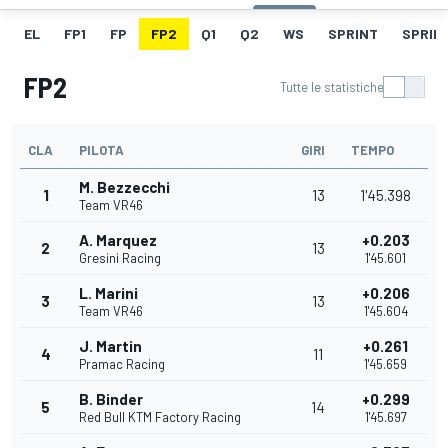
EL
FP1
FP
FP2
Q1
Q2
WS
SPRINT
SPRINT
FP2
Tutte le statistiche
CLA
PILOTA
GIRI
TEMPO
M. Bezzecchi
1
13
1'45.398
Team VR46
A. Marquez
+0.203
2
13
Gresini Racing
1'45.601
L. Marini
+0.206
3
13
Team VR46
1'45.604
J. Martin
+0.261
4
11
Pramac Racing
1'45.659
B. Binder
+0.299
5
14
Red Bull KTM Factory Racing
1'45.697