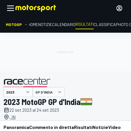
RISULTATI
MOTOGP
HOME
NOTIZIE
CALENDARIO
CLASSIFICA
PHOTO 
GP D'INDIA
presentato da
2023 MotoGP GP d'India
22 set 2023 al 24 set 2023
, IN
Panoramica
Commento in diretta
Risultati
Notizie
Video