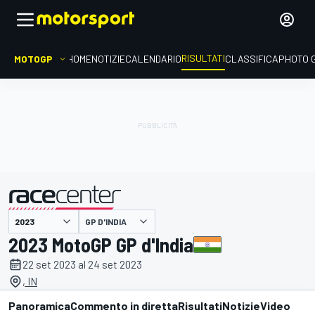
RISULTATI
MOTOGP
HOME
NOTIZIE
CALENDARIO
CLASSIFICA
PHOTO 
GP D'INDIA
presentato da
2023 MotoGP GP d'India
22 set 2023 al 24 set 2023
, IN
Panoramica
Commento in diretta
Risultati
Notizie
Video