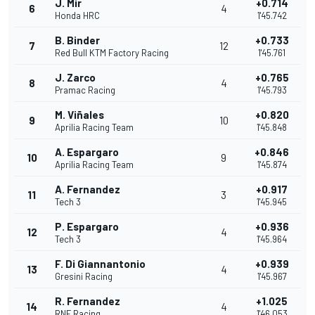
J. Mir
+0.714
6
4
Honda HRC
1'45.742
B. Binder
+0.733
7
12
Red Bull KTM Factory Racing
1'45.761
J. Zarco
+0.765
8
4
Pramac Racing
1'45.793
M. Viñales
+0.820
9
10
Aprilia Racing Team
1'45.848
A. Espargaro
+0.846
10
9
Aprilia Racing Team
1'45.874
A. Fernandez
+0.917
11
3
Tech 3
1'45.945
P. Espargaro
+0.936
12
4
Tech 3
1'45.964
F. Di Giannantonio
+0.939
13
4
Gresini Racing
1'45.967
R. Fernandez
+1.025
14
4
RNF Racing
1'46.053