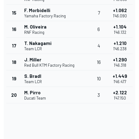
F. Morbidelli
+1.062
15
7
Yamaha Factory Racing
1'46.090
M. Oliveira
+1.104
16
6
RNF Racing
1'46.132
T. Nakagami
+1.210
17
4
Team LCR
1'46.238
J. Miller
+1.290
18
16
Red Bull KTM Factory Racing
1'46.318
S. Bradl
+1.449
19
10
Team LCR
1'46.477
M. Pirro
+2.122
20
3
Ducati Team
1'47.150