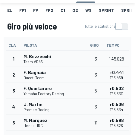
EL
FP1
FP
FP2
Q1
Q2
WS
SPRINT
SPRINT
Giro più veloce
Tutte le statistiche
CLA
PILOTA
GIRO
TEMPO
M. Bezzecchi
1
3
1'45.028
Team VR46
F. Bagnaia
+0.441
2
3
Ducati Team
1'45.469
F. Quartararo
+0.502
3
5
Yamaha Factory Racing
1'45.530
J. Martin
+0.506
4
3
Pramac Racing
1'45.534
M. Marquez
+0.598
5
11
Honda HRC
1'45.626