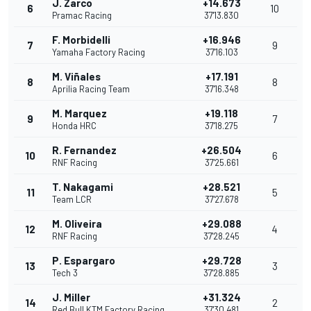
J. Zarco
+14.673
6
10
Pramac Racing
37'13.830
F. Morbidelli
+16.946
7
9
Yamaha Factory Racing
37'16.103
M. Viñales
+17.191
8
8
Aprilia Racing Team
37'16.348
M. Marquez
+19.118
9
7
Honda HRC
37'18.275
R. Fernandez
+26.504
10
6
RNF Racing
37'25.661
T. Nakagami
+28.521
11
5
Team LCR
37'27.678
M. Oliveira
+29.088
12
4
RNF Racing
37'28.245
P. Espargaro
+29.728
13
3
Tech 3
37'28.885
J. Miller
+31.324
14
2
Red Bull KTM Factory Racing
37'30.481