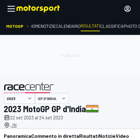
RISULTATI
MOTOGP
HOME
NOTIZIE
CALENDARIO
CLASSIFICA
PHOTO 
GP D'INDIA
presentato da
2023 MotoGP GP d'India
22 set 2023 al 24 set 2023
, IN
Panoramica
Commento in diretta
Risultati
Notizie
Video