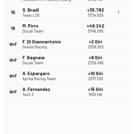
S. Bradl
+35.782
15
1
Team LCR
37'34.939
M. Pirro
+49.242
16
Ducati Team
37'48.399
F. Di Giannantonio
+2 Giri
dnf
Gresini Racing
33'58.353
F. Bagnaia
+8 Giri
dnf
Ducati Team
22'56.496
A. Espargaro
+10 Giri
dnf
Aprilia Racing Team
20'17.339
A. Fernandez
+15 Giri
dnf
Tech 3
11'00.146