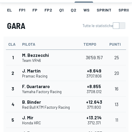
EL
FP1
FP
FP2
Q1
Q2
WS
SPRINT
SPRINT
GARA
Tutte le statistiche
CLA
PILOTA
TEMPO
PUNTI
M. Bezzecchi
1
36'59.157
25
Team VR46
J. Martin
+8.649
2
20
Pramac Racing
37'07.806
F. Quartararo
+8.855
3
16
Yamaha Factory Racing
37'08.012
B. Binder
+12.643
4
13
Red Bull KTM Factory Racing
37'11.800
J. Mir
+13.214
5
11
Honda HRC
37'12.371