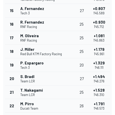
A. Fernandez
+0.807
15
27
Tech 3
1'45.589
R. Fernandez
+0.930
16
25
RNF Racing
1'45.712
M. Oliveira
+1.081
17
25
RNF Racing
1'45.863
J. Miller
+1.179
18
25
Red Bull KTM Factory Racing
1'45.961
P. Espargaro
+1.329
19
20
Tech 3
1'46.111
S. Bradl
+1.494
20
27
Team LCR
1'46.276
T. Nakagami
+1.528
21
25
Team LCR
1'46.310
M. Pirro
+1.791
22
26
Ducati Team
1'46.573