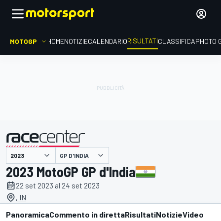
RISULTATI
MOTOGP
HOME
NOTIZIE
CALENDARIO
CLASSIFICA
PHOTO 
GP D'INDIA
presentato da
2023 MotoGP GP d'India
22 set 2023 al 24 set 2023
, IN
Panoramica
Commento in diretta
Risultati
Notizie
Video