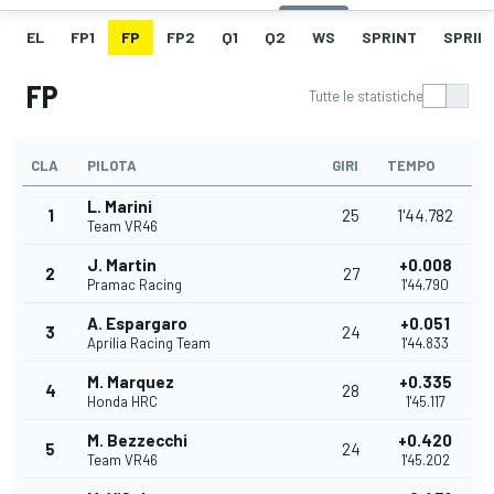
EL
FP1
FP
FP2
Q1
Q2
WS
SPRINT
SPRINT
FP
Tutte le statistiche
CLA
PILOTA
GIRI
TEMPO
L. Marini
1
25
1'44.782
Team VR46
J. Martin
+0.008
2
27
Pramac Racing
1'44.790
A. Espargaro
+0.051
3
24
Aprilia Racing Team
1'44.833
M. Marquez
+0.335
4
28
Honda HRC
1'45.117
M. Bezzecchi
+0.420
5
24
Team VR46
1'45.202