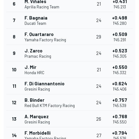
M. Viñales
+0.431
6
21
Aprilia Racing Team
1'45.213
F. Bagnaia
+0.498
7
24
Ducati Team
1'45.280
F. Quartararo
+0.509
8
29
Yamaha Factory Racing
1'45.291
J. Zarco
+0.523
9
24
Pramac Racing
1'45.305
J. Mir
+0.550
10
21
Honda HRC
1'45.332
F. Di Giannantonio
+0.624
11
24
Gresini Racing
1'45.406
B. Binder
+0.757
12
24
Red Bull KTM Factory Racing
1'45.539
A. Marquez
+0.768
13
26
Gresini Racing
1'45.550
F. Morbidelli
+0.794
14
27
Yamaha Factory Racing
1'45.576