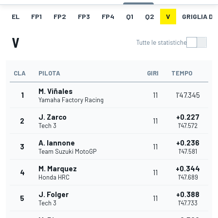
EL
FP1
FP2
FP3
FP4
Q1
Q2
V
GRIGLIA D
V
Tutte le statistiche
CLA
PILOTA
GIRI
TEMPO
M. Viñales
1
11
1'47.345
Yamaha Factory Racing
J. Zarco
+0.227
2
11
Tech 3
1'47.572
A. Iannone
+0.236
3
11
Team Suzuki MotoGP
1'47.581
M. Marquez
+0.344
4
11
Honda HRC
1'47.689
J. Folger
+0.388
5
11
Tech 3
1'47.733