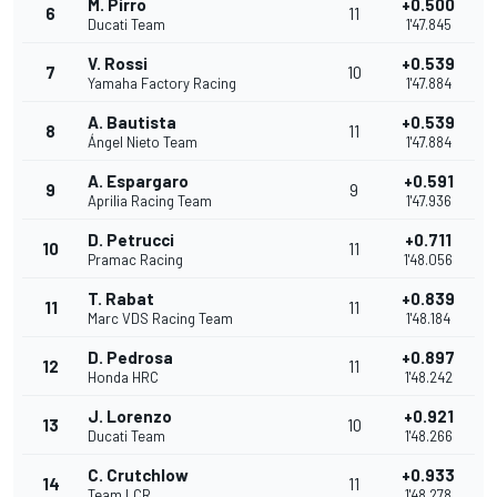
M. Pirro
+0.500
6
11
Ducati Team
1'47.845
V. Rossi
+0.539
7
10
Yamaha Factory Racing
1'47.884
A. Bautista
+0.539
8
11
Ángel Nieto Team
1'47.884
A. Espargaro
+0.591
9
9
Aprilia Racing Team
1'47.936
D. Petrucci
+0.711
10
11
Pramac Racing
1'48.056
T. Rabat
+0.839
11
11
Marc VDS Racing Team
1'48.184
D. Pedrosa
+0.897
12
11
Honda HRC
1'48.242
J. Lorenzo
+0.921
13
10
Ducati Team
1'48.266
C. Crutchlow
+0.933
14
11
Team LCR
1'48.278