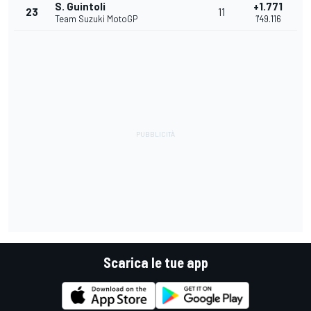
S. Guintoli
+1.771
23
11
Team Suzuki MotoGP
1'49.116
Scarica le tue app