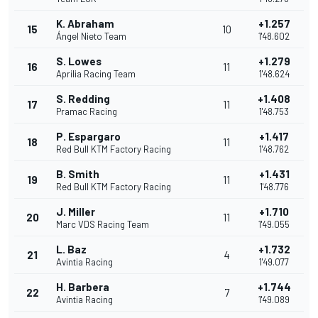
K. Abraham
+1.257
15
10
Ángel Nieto Team
1'48.602
S. Lowes
+1.279
16
11
Aprilia Racing Team
1'48.624
S. Redding
+1.408
17
11
Pramac Racing
1'48.753
P. Espargaro
+1.417
18
11
Red Bull KTM Factory Racing
1'48.762
B. Smith
+1.431
19
11
Red Bull KTM Factory Racing
1'48.776
J. Miller
+1.710
20
11
Marc VDS Racing Team
1'49.055
L. Baz
+1.732
21
4
Avintia Racing
1'49.077
H. Barbera
+1.744
22
7
Avintia Racing
1'49.089