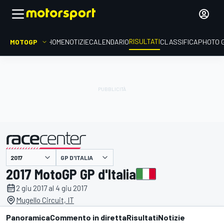
RISULTATI
MOTOGP
HOME
NOTIZIE
CALENDARIO
CLASSIFICA
PHOTO 
GP D'ITALIA
presentato da
2017 MotoGP GP d'Italia
2 giu 2017 al 4 giu 2017
Mugello Circuit, IT
Panoramica
Commento in diretta
Risultati
Notizie