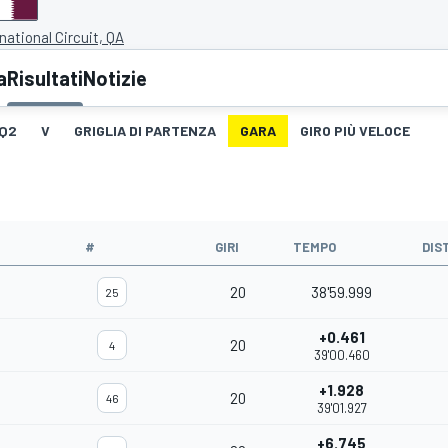
national Circuit, QA
a
Risultati
Notizie
Q2
V
GRIGLIA DI PARTENZA
GARA
GIRO PIÙ VELOCE
#
GIRI
TEMPO
DIS
20
38'59.999
25
+0.461
20
4
39'00.460
+1.928
20
46
39'01.927
+6.745