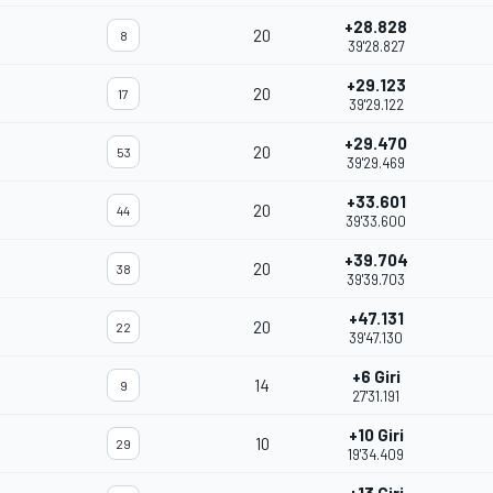
+28.828
20
8
39'28.827
+29.123
20
17
39'29.122
+29.470
20
53
39'29.469
+33.601
20
44
39'33.600
+39.704
20
38
39'39.703
+47.131
20
22
39'47.130
+6 Giri
14
9
27'31.191
+10 Giri
10
29
19'34.409