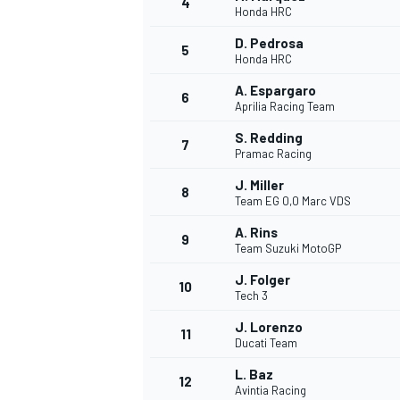
4
Honda HRC
D. Pedrosa
5
Honda HRC
A. Espargaro
6
Aprilia Racing Team
S. Redding
7
Pramac Racing
J. Miller
8
Team EG 0,0 Marc VDS
A. Rins
9
Team Suzuki MotoGP
J. Folger
10
Tech 3
J. Lorenzo
11
Ducati Team
L. Baz
MONOPOSTO
12
Avintia Racing