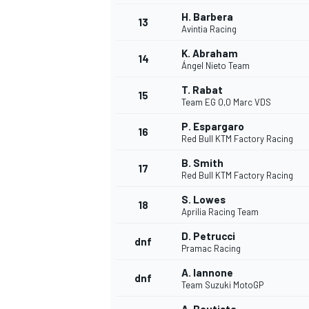
H. Barbera
13
Avintia Racing
K. Abraham
14
Ángel Nieto Team
T. Rabat
15
Team EG 0,0 Marc VDS
P. Espargaro
16
Red Bull KTM Factory Racing
B. Smith
17
Red Bull KTM Factory Racing
S. Lowes
18
Aprilia Racing Team
D. Petrucci
dnf
Pramac Racing
A. Iannone
dnf
Team Suzuki MotoGP