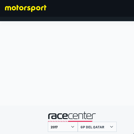
FORMULA 1
presentato da
GP DEL QATAR