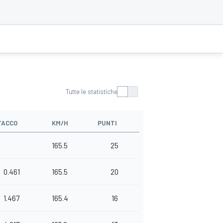
Tutte le statistiche
TACCO
KM/H
PUNTI
165.5
25
0.461
165.5
20
1.467
165.4
16