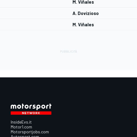
M. Viñales
A. Dovizioso
M. Viñales
InsideEvs.it
Motor1.com
Motorsportjobs.com
Autosport.com