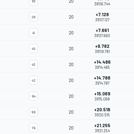
20
93
39'06.744
+7.128
20
26
39'07.127
+7.661
20
41
39'07.660
+9.782
20
45
39'09.781
+14.486
20
43
39'14.485
+14.788
20
42
39'14.787
+15.069
20
94
39'15.068
+20.516
20
99
39'20.515
+21.255
20
76
39'21.254