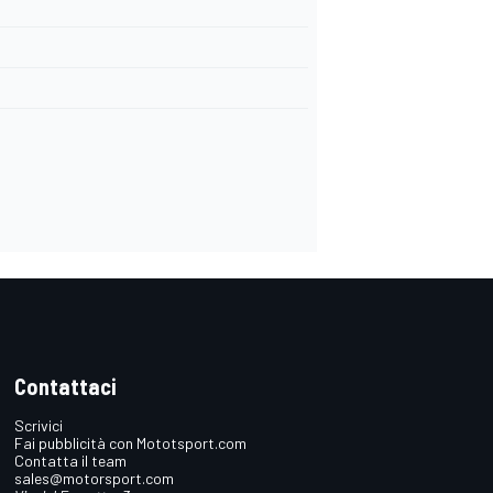
Contattaci
Scrivici
Fai pubblicità con Mototsport.com
Contatta il team
sales@motorsport.com