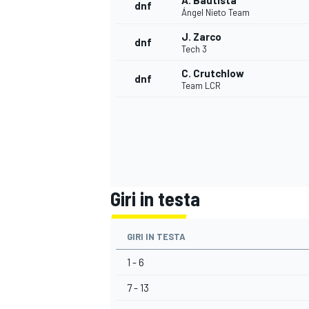
A. Bautista
dnf
Ángel Nieto Team
J. Zarco
dnf
Tech 3
C. Crutchlow
dnf
Team LCR
Giri in testa
GIRI IN TESTA
ENDURANCE/GT
1 - 6
7 - 13