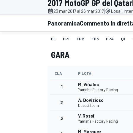
2017 MotoGP GP del Qatar
MOTOGP
WEC
|
23 mar 2017 al 26 mar 2017
Losail Inter
Panoramica
Commento in dirett
EL
FP1
FP2
FP3
FP4
Q1
GARA
CLA
PILOTA
WRC
M. Viñales
1
Yamaha Factory Racing
A. Dovizioso
2
Ducati Team
V. Rossi
3
Yamaha Factory Racing
M. Marquez