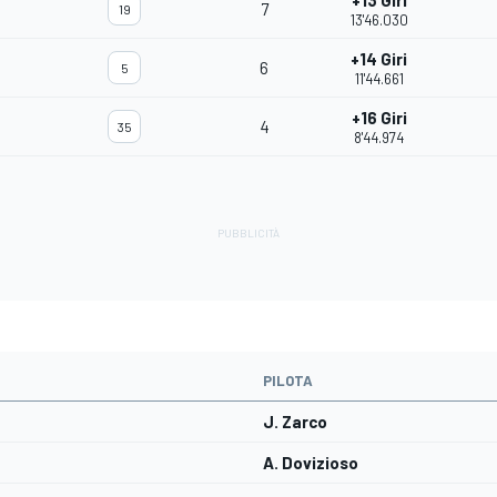
+13 Giri
7
19
13'46.030
+14 Giri
6
5
11'44.661
+16 Giri
4
35
8'44.974
PILOTA
J. Zarco
A. Dovizioso