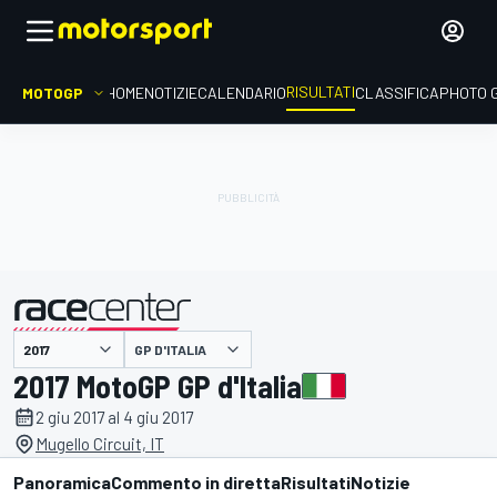
RISULTATI
MOTOGP
HOME
NOTIZIE
CALENDARIO
CLASSIFICA
PHOTO 
GP D'ITALIA
presentato da
2017 MotoGP GP d'Italia
2 giu 2017 al 4 giu 2017
Mugello Circuit, IT
Panoramica
Commento in diretta
Risultati
Notizie