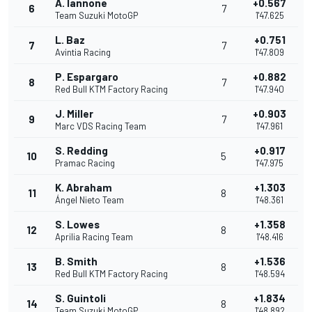
A. Iannone
+0.567
6
7
Team Suzuki MotoGP
1'47.625
L. Baz
+0.751
7
7
Avintia Racing
1'47.809
P. Espargaro
+0.882
8
7
Red Bull KTM Factory Racing
1'47.940
J. Miller
+0.903
9
7
Marc VDS Racing Team
1'47.961
S. Redding
+0.917
10
5
Pramac Racing
1'47.975
K. Abraham
+1.303
11
8
Ángel Nieto Team
1'48.361
S. Lowes
+1.358
12
8
Aprilia Racing Team
1'48.416
B. Smith
+1.536
13
8
Red Bull KTM Factory Racing
1'48.594
S. Guintoli
+1.834
14
8
Team Suzuki MotoGP
1'48.892