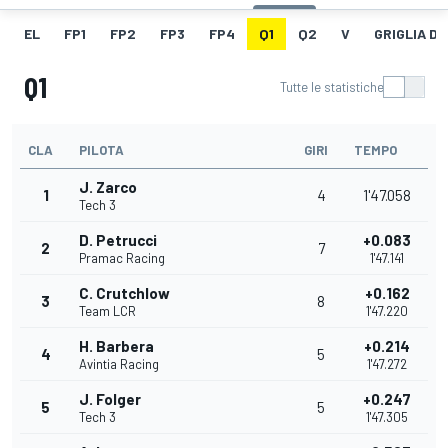
EL
FP1
FP2
FP3
FP4
Q1
Q2
V
GRIGLIA D
Q1
Tutte le statistiche
CLA
PILOTA
GIRI
TEMPO
J. Zarco
1
4
1'47.058
Tech 3
D. Petrucci
+0.083
2
7
Pramac Racing
1'47.141
C. Crutchlow
+0.162
3
8
Team LCR
1'47.220
H. Barbera
+0.214
4
5
Avintia Racing
1'47.272
J. Folger
+0.247
5
5
Tech 3
1'47.305