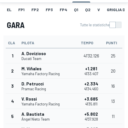
EL
FP1
FP2
FP3
FP4
Q1
Q2
V
GRIGLIA D
GARA
Tutte le statistiche
CLA
PILOTA
TEMPO
PUNTI
A. Dovizioso
1
41'32.126
25
Ducati Team
M. Viñales
+1.281
2
20
Yamaha Factory Racing
41'33.407
D. Petrucci
+2.334
3
16
Pramac Racing
41'34.460
V. Rossi
+3.685
4
13
Yamaha Factory Racing
41'35.811
A. Bautista
+5.802
5
11
Ángel Nieto Team
41'37.928