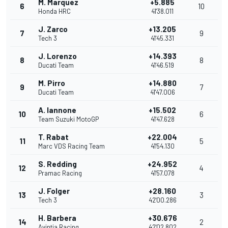
M. Marquez
+5.885
6
10
Honda HRC
41'38.011
J. Zarco
+13.205
7
9
Tech 3
41'45.331
J. Lorenzo
+14.393
8
8
Ducati Team
41'46.519
M. Pirro
+14.880
9
7
Ducati Team
41'47.006
A. Iannone
+15.502
10
6
Team Suzuki MotoGP
41'47.628
T. Rabat
+22.004
11
5
Marc VDS Racing Team
41'54.130
S. Redding
+24.952
12
4
Pramac Racing
41'57.078
J. Folger
+28.160
13
3
Tech 3
42'00.286
H. Barbera
+30.676
14
2
Avintia Racing
42'02.802