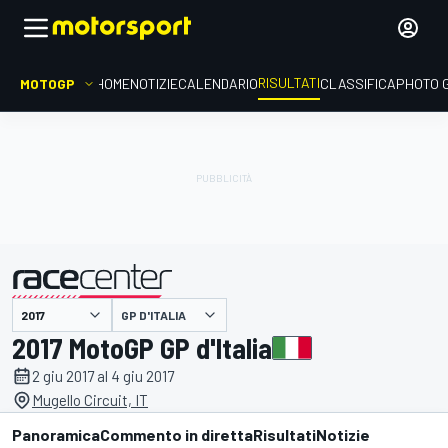
RISULTATI
MOTOGP
HOME
NOTIZIE
CALENDARIO
CLASSIFICA
PHOTO 
GP D'ITALIA
presentato da
2017 MotoGP GP d'Italia
2 giu 2017 al 4 giu 2017
Mugello Circuit, IT
Panoramica
Commento in diretta
Risultati
Notizie