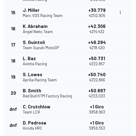
J. Miller
+30.779
15
1
Marc VDS Racing Team
42'02.905
K. Abraham
+42.306
16
Ángel Nieto Team
42'14.432
S. Guintoli
+46.294
17
Team Suzuki MotoGP
42'18.420
L. Baz
+50.731
18
Avintia Racing
42'22.857
S. Lowes
+50.740
19
Aprilia Racing Team
42'22.866
B. Smith
+50.897
20
Red Bull KTM Factory Racing
42'23.023
C. Crutchlow
+1 Giro
dnf
Team LCR
39'58.963
D. Pedrosa
+1 Giro
dnf
Honda HRC
39'59.353