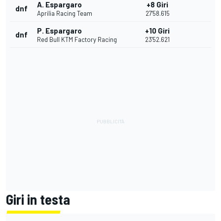
A. Espargaro
+8 Giri
dnf
Aprilia Racing Team
27'58.615
P. Espargaro
+10 Giri
dnf
Red Bull KTM Factory Racing
23'52.621
Giri in testa