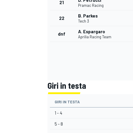
D. Petrucci
21
Pramac Racing
B. Parkes
22
Tech 3
A. Espargaro
dnf
Aprilia Racing Team
Giri in testa
GIRI IN TESTA
ENDURANCE/GT
1 - 4
5 - 8