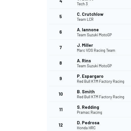
4
Tech 3
C. Crutchlow
5
Team LCR
A. Iannone
6
Team Suzuki MotoGP
J. Miller
7
Marc VDS Racing Team
A. Rins
8
Team Suzuki MotoGP
P. Espargaro
9
Red Bull KTM Factory Racing
B. Smith
10
Red Bull KTM Factory Racing
S. Redding
11
Pramac Racing
D. Pedrosa
MONOPOSTO
12
Honda HRC