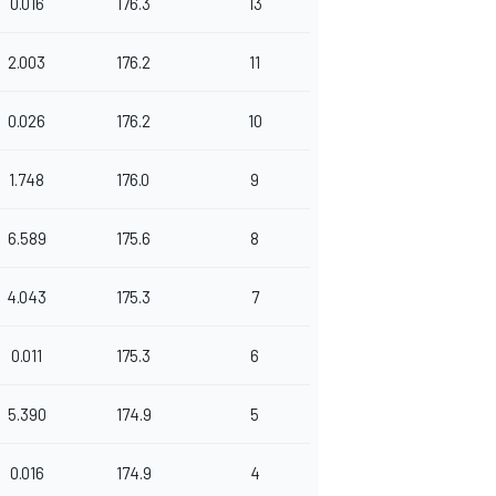
0.016
176.3
13
2.003
176.2
11
0.026
176.2
10
1.748
176.0
9
6.589
175.6
8
4.043
175.3
7
0.011
175.3
6
5.390
174.9
5
0.016
174.9
4