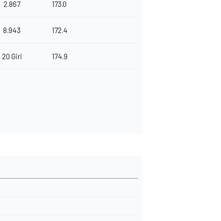
2.867
173.0
8.943
172.4
20 Giri
174.9