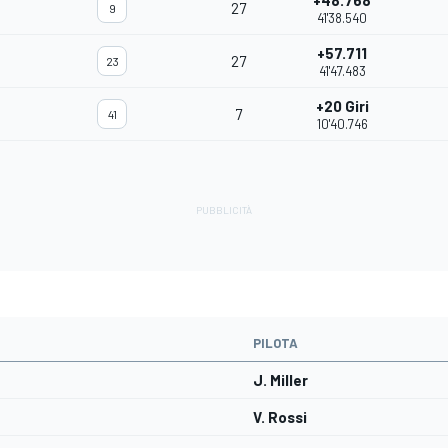
+48.768
27
9
41'38.540
+57.711
27
23
41'47.483
+20 Giri
7
41
10'40.746
PILOTA
J. Miller
V. Rossi