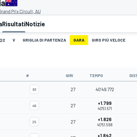
ia
 Grand Prix Circuit, AU
a
Risultati
Notizie
Q2
V
GRIGLIA DI PARTENZA
GARA
GIRO PIÙ VELOCE
#
GIRI
TEMPO
DIS
27
40'49.772
93
+1.799
27
46
40'51.571
+1.826
27
25
40'51.598
+1.842