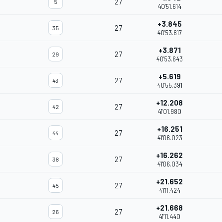
27
5
40'51.614
+3.845
27
35
40'53.617
+3.871
27
29
40'53.643
+5.619
27
43
40'55.391
+12.208
27
42
41'01.980
+16.251
27
44
41'06.023
+16.262
27
38
41'06.034
+21.652
27
45
41'11.424
+21.668
27
26
41'11.440