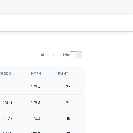
Tutte le statistiche
TACCO
KM/H
PUNTI
176.4
25
1.799
176.3
20
0.027
176.3
16