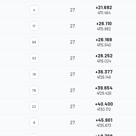
+21.692
27
4
41'11.464
+26.110
27
17
41'15.882
+26.168
27
99
41'15.940
+26.252
27
53
41'16.024
+36.377
27
19
41'26.149
+39.654
27
76
41'29.426
+40.400
27
22
41'30.172
+45.901
27
8
41'35.673