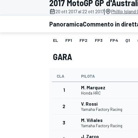
2017 MotoGP GP d'Austral
MOTOGP
WEC
|
20 ott 2017 al 22 ott 2017
Phillip Island
Panoramica
Commento in dirett
EL
FP1
FP2
FP3
FP4
Q1
GARA
CLA
PILOTA
WRC
M. Marquez
1
Honda HRC
V. Rossi
2
Yamaha Factory Racing
M. Viñales
3
Yamaha Factory Racing
J. Zarco