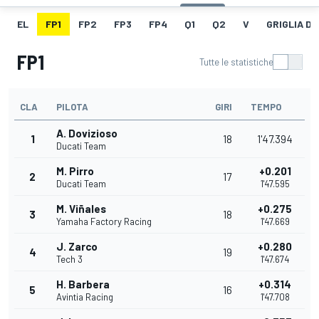
EL
FP1
FP2
FP3
FP4
Q1
Q2
V
GRIGLIA D
FP1
Tutte le statistiche
CLA
PILOTA
GIRI
TEMPO
A. Dovizioso
1
18
1'47.394
Ducati Team
M. Pirro
+0.201
2
17
Ducati Team
1'47.595
M. Viñales
+0.275
3
18
Yamaha Factory Racing
1'47.669
J. Zarco
+0.280
4
19
Tech 3
1'47.674
H. Barbera
+0.314
5
16
Avintia Racing
1'47.708