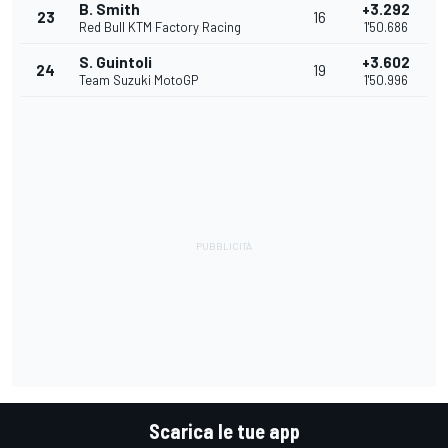
B. Smith
+3.292
23
16
Red Bull KTM Factory Racing
1'50.686
S. Guintoli
+3.602
24
19
Team Suzuki MotoGP
1'50.996
Scarica le tue app