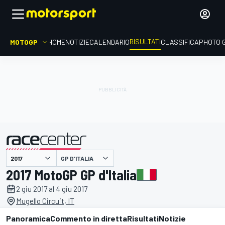
RISULTATI
MOTOGP
HOME
NOTIZIE
CALENDARIO
CLASSIFICA
PHOTO 
GP D'ITALIA
presentato da
2017 MotoGP GP d'Italia
2 giu 2017 al 4 giu 2017
Mugello Circuit, IT
Panoramica
Commento in diretta
Risultati
Notizie