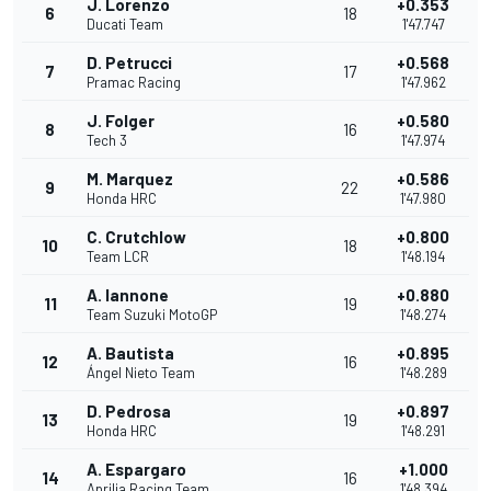
J. Lorenzo
+0.353
6
18
Ducati Team
1'47.747
D. Petrucci
+0.568
7
17
Pramac Racing
1'47.962
J. Folger
+0.580
8
16
Tech 3
1'47.974
M. Marquez
+0.586
9
22
Honda HRC
1'47.980
C. Crutchlow
+0.800
10
18
Team LCR
1'48.194
A. Iannone
+0.880
11
19
Team Suzuki MotoGP
1'48.274
A. Bautista
+0.895
12
16
Ángel Nieto Team
1'48.289
D. Pedrosa
+0.897
13
19
Honda HRC
1'48.291
A. Espargaro
+1.000
14
16
Aprilia Racing Team
1'48.394