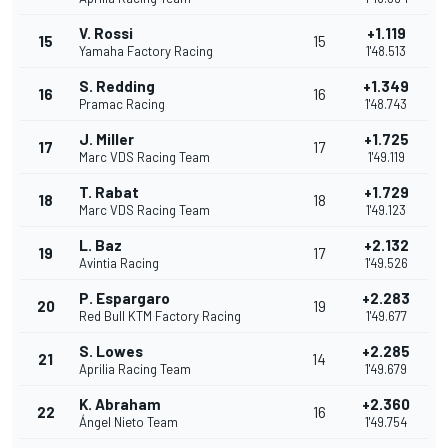
V. Rossi
+1.119
15
15
Yamaha Factory Racing
1'48.513
S. Redding
+1.349
16
16
Pramac Racing
1'48.743
J. Miller
+1.725
17
17
Marc VDS Racing Team
1'49.119
T. Rabat
+1.729
18
18
Marc VDS Racing Team
1'49.123
L. Baz
+2.132
19
17
Avintia Racing
1'49.526
P. Espargaro
+2.283
20
19
Red Bull KTM Factory Racing
1'49.677
S. Lowes
+2.285
21
14
Aprilia Racing Team
1'49.679
K. Abraham
+2.360
22
16
Ángel Nieto Team
1'49.754