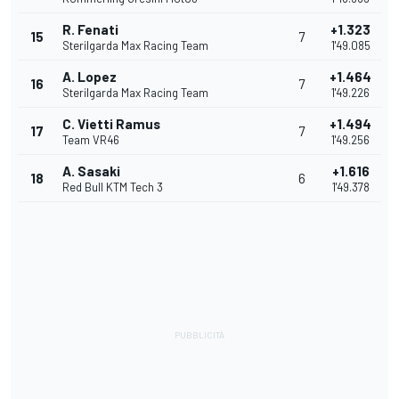
R. Fenati
+1.323
15
7
Sterilgarda Max Racing Team
1'49.085
A. Lopez
+1.464
16
7
Sterilgarda Max Racing Team
1'49.226
C. Vietti Ramus
+1.494
17
7
Team VR46
1'49.256
A. Sasaki
+1.616
18
6
Red Bull KTM Tech 3
1'49.378