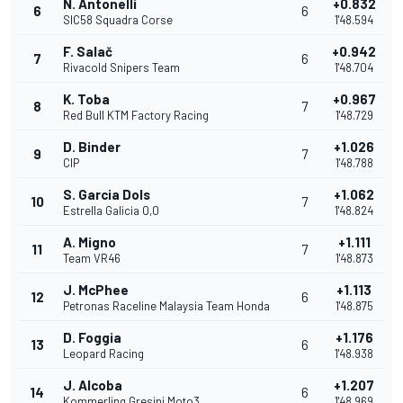
N. Antonelli
+0.832
6
6
SIC58 Squadra Corse
1'48.594
F. Salač
+0.942
7
6
Rivacold Snipers Team
1'48.704
K. Toba
+0.967
8
7
Red Bull KTM Factory Racing
1'48.729
D. Binder
+1.026
9
7
CIP
1'48.788
S. Garcia Dols
+1.062
10
7
Estrella Galicia 0,0
1'48.824
A. Migno
+1.111
11
7
Team VR46
1'48.873
J. McPhee
+1.113
12
6
Petronas Raceline Malaysia Team Honda
1'48.875
D. Foggia
+1.176
13
6
Leopard Racing
1'48.938
J. Alcoba
+1.207
14
6
Kommerling Gresini Moto3
1'48.969