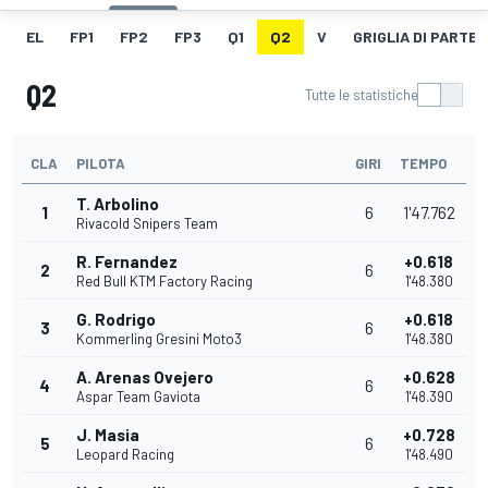
EL
FP1
FP2
FP3
Q1
Q2
V
GRIGLIA DI PARTE
Q2
Tutte le statistiche
CLA
PILOTA
GIRI
TEMPO
T. Arbolino
1
6
1'47.762
Rivacold Snipers Team
R. Fernandez
+0.618
2
6
Red Bull KTM Factory Racing
1'48.380
G. Rodrigo
+0.618
3
6
Kommerling Gresini Moto3
1'48.380
A. Arenas Ovejero
+0.628
4
6
Aspar Team Gaviota
1'48.390
J. Masia
+0.728
5
6
Leopard Racing
1'48.490