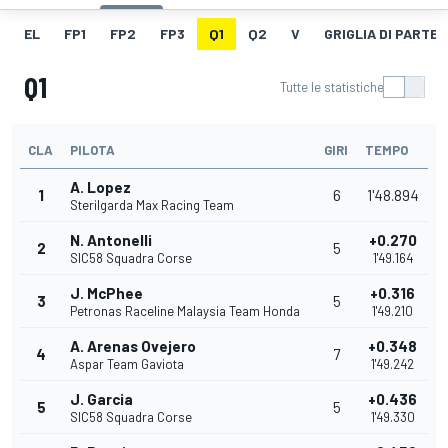
EL
FP1
FP2
FP3
Q1
Q2
V
GRIGLIA DI PARTE
Q1
Tutte le statistiche
CLA
PILOTA
GIRI
TEMPO
A. Lopez
1
6
1'48.894
Sterilgarda Max Racing Team
N. Antonelli
+0.270
2
5
SIC58 Squadra Corse
1'49.164
J. McPhee
+0.316
3
5
Petronas Raceline Malaysia Team Honda
1'49.210
A. Arenas Ovejero
+0.348
4
7
Aspar Team Gaviota
1'49.242
J. Garcia
+0.436
5
5
SIC58 Squadra Corse
1'49.330