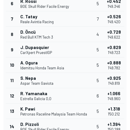
R. Rossi
+0.452
6
5
BOE Skull Rider Facile Energy
1'49.346
C. Tatay
+0.526
7
7
Reale Avintia Racing
1'49.420
D. Öncü
+0.728
8
4
Red Bull KTM Tech 3
1'49.622
J. Dupasquier
+0.829
9
5
CarXpert PruestlGP
1'49.723
A. Ogura
+0.888
10
5
Idemitsu Honda Team Asia
1'49.782
S. Nepa
+0.925
11
5
Aspar Team Gaviota
1'49.819
R. Yamanaka
+1.066
12
6
Estrella Galicia 0,0
1'49.960
K. Pawi
+1.318
13
5
Petronas Raceline Malaysia Team Honda
1'50.212
D. Pizzoli
+1.394
14
5
BOE Skull Rider Facile Energy
1'50.288