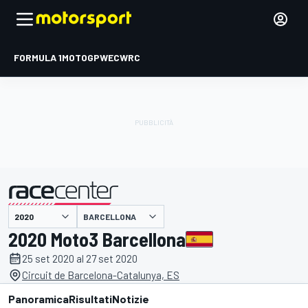
FORMULA 1
MOTOGP
WEC
WRC
BARCELLONA
presentato da
2020 Moto3 Barcellona
25 set 2020 al 27 set 2020
Circuit de Barcelona-Catalunya, ES
Panoramica
Risultati
Notizie