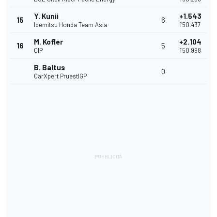
Y. Kunii
+1.543
15
6
Idemitsu Honda Team Asia
1'50.437
M. Kofler
+2.104
16
5
CIP
1'50.998
B. Baltus
0
CarXpert PruestlGP