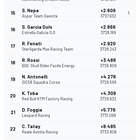
S. Nepa
+2.609
15
1
Aspar Team Gaviota
37'27.932
S. Garcia Dols
+2.866
16
Estrella Galicia 0,0
37'28.189
R. Fenati
+2.920
17
Sterilgarda Max Racing Team
37'28.243
R. Rossi
+3.486
18
BOE Skull Rider Facile Energy
37'28.809
N. Antonelli
+4.276
19
SIC58 Squadra Corse
37'29.599
K. Toba
+4.309
20
Red Bull KTM Factory Racing
37'29.632
D. Foggia
+5.776
21
Leopard Racing
37'31.099
C. Tatay
+8.485
22
Reale Avintia Racing
37'33.808