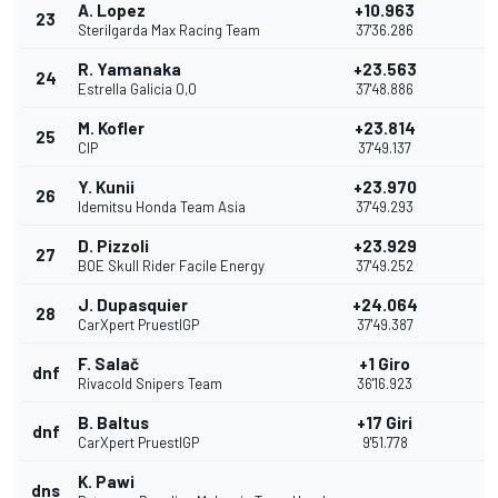
A. Lopez
+10.963
23
Sterilgarda Max Racing Team
37'36.286
R. Yamanaka
+23.563
24
Estrella Galicia 0,0
37'48.886
M. Kofler
+23.814
25
CIP
37'49.137
Y. Kunii
+23.970
26
Idemitsu Honda Team Asia
37'49.293
D. Pizzoli
+23.929
27
BOE Skull Rider Facile Energy
37'49.252
J. Dupasquier
+24.064
28
CarXpert PruestlGP
37'49.387
F. Salač
+1 Giro
dnf
Rivacold Snipers Team
36'16.923
B. Baltus
+17 Giri
dnf
CarXpert PruestlGP
9'51.778
K. Pawi
dns