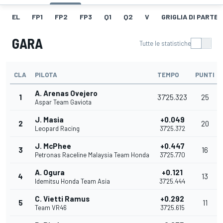
EL
FP1
FP2
FP3
Q1
Q2
V
GRIGLIA DI PARTE
GARA
Tutte le statistiche
CLA
PILOTA
TEMPO
PUNTI
A. Arenas Ovejero
1
37'25.323
25
Aspar Team Gaviota
J. Masia
+0.049
2
20
Leopard Racing
37'25.372
J. McPhee
+0.447
3
16
Petronas Raceline Malaysia Team Honda
37'25.770
A. Ogura
+0.121
4
13
Idemitsu Honda Team Asia
37'25.444
C. Vietti Ramus
+0.292
5
11
Team VR46
37'25.615