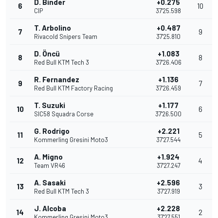
D. Binder
+0.275
6
10
CIP
37'25.598
T. Arbolino
+0.487
7
9
Rivacold Snipers Team
37'25.810
D. Öncü
+1.083
8
8
Red Bull KTM Tech 3
37'26.406
R. Fernandez
+1.136
9
7
Red Bull KTM Factory Racing
37'26.459
T. Suzuki
+1.177
10
6
SIC58 Squadra Corse
37'26.500
G. Rodrigo
+2.221
11
5
Kommerling Gresini Moto3
37'27.544
A. Migno
+1.924
12
4
Team VR46
37'27.247
A. Sasaki
+2.596
13
3
Red Bull KTM Tech 3
37'27.919
J. Alcoba
+2.228
14
2
Kommerling Gresini Moto3
37'27.551