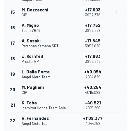
M. Bezzecchi
+17.603
15
1
CIP
39'52.378
A. Migno
+17.752
16
Team VR46
39'52.527
A. Sasaki
+17.845
17
Petronas Yamaha SRT
39'52.620
J. Kornfeil
+17.863
18
Prustel GP
39'52.638
L. Dalla Porta
+40.054
19
Ángel Nieto Team
40'14.829
M. Pagliani
+40.254
20
CIP
40'15.029
K. Toba
+40.521
21
Idemitsu Honda Team Asia
40'15.296
R. Fernandez
+1'09.377
22
Ángel Nieto Team
40'44.152