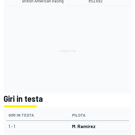
British American Racing
8'52.692
Giri in testa
GIRI IN TESTA
PILOTA
1 - 1
M. Ramírez