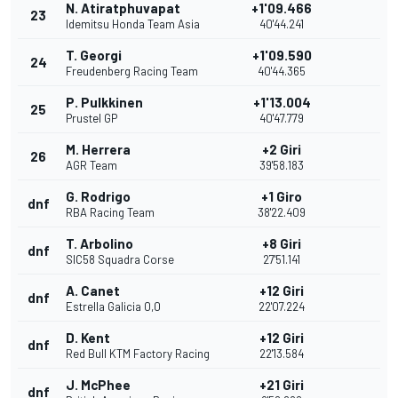
N. Atiratphuvapat
+1'09.466
23
Idemitsu Honda Team Asia
40'44.241
T. Georgi
+1'09.590
24
Freudenberg Racing Team
40'44.365
P. Pulkkinen
+1'13.004
25
Prustel GP
40'47.779
M. Herrera
+2 Giri
26
AGR Team
39'58.183
G. Rodrigo
+1 Giro
dnf
RBA Racing Team
38'22.409
T. Arbolino
+8 Giri
dnf
SIC58 Squadra Corse
27'51.141
A. Canet
+12 Giri
dnf
Estrella Galicia 0,0
22'07.224
D. Kent
+12 Giri
dnf
Red Bull KTM Factory Racing
22'13.584
J. McPhee
+21 Giri
dnf