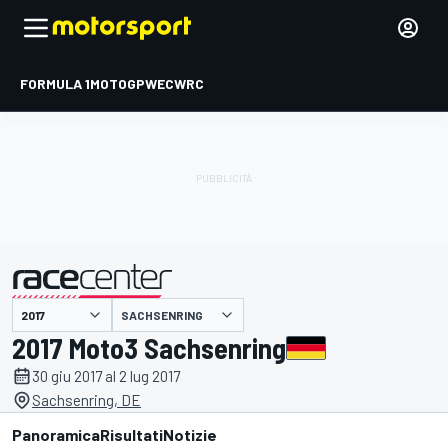
FORMULA 1
MOTOGP
WEC
WRC
SACHSENRING
presentato da
2017 Moto3 Sachsenring
30 giu 2017 al 2 lug 2017
Sachsenring, DE
Panoramica
Risultati
Notizie