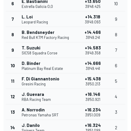
E. Bastianini
+13.650
6
10
Estrella Galicia 0,0
39'48.425
L. Loi
+14.318
7
9
Leopard Racing
39'49.093
B. Bendsneyder
+14.466
8
8
Red Bull KTM Factory Racing
39'49.241
T. Suzuki
+14.583
9
7
SIC58 Squadra Corse
39'49.358
D. Binder
+14.666
10
6
Platinum Bay Real Estate
39'49.441
F. Di Giannantonio
+15.438
11
5
Gresini Racing
39'50.213
J. Guevara
+16.146
12
4
RBA Racing Team
39'50.921
A. Norrodin
+16.234
13
3
Petronas Yamaha SRT
39'51.009
J. Danilo
+16.324
14
2
Snipers Team
39'51.099