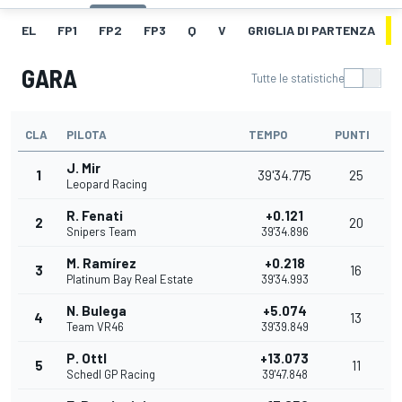
EL
FP1
FP2
FP3
Q
V
GRIGLIA DI PARTENZA
GARA
Tutte le statistiche
CLA
PILOTA
TEMPO
PUNTI
J. Mir
1
39'34.775
25
Leopard Racing
R. Fenati
+0.121
2
20
Snipers Team
39'34.896
M. Ramírez
+0.218
3
16
Platinum Bay Real Estate
39'34.993
N. Bulega
+5.074
4
13
Team VR46
39'39.849
P. Ottl
+13.073
5
11
Schedl GP Racing
39'47.848