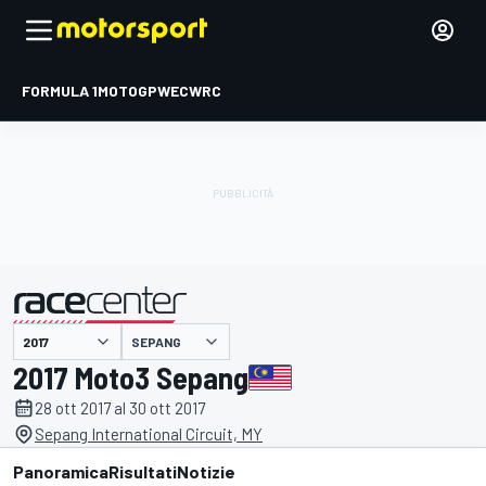
FORMULA 1
MOTOGP
WEC
WRC
SEPANG
presentato da
2017 Moto3 Sepang
28 ott 2017 al 30 ott 2017
Sepang International Circuit, MY
Panoramica
Risultati
Notizie