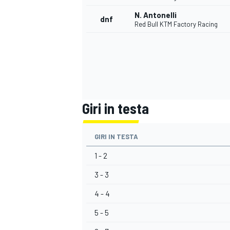
N. Antonelli
dnf
Red Bull KTM Factory Racing
Giri in testa
GIRI IN TESTA
1 - 2
3 - 3
4 - 4
MONOMARCA
5 - 5