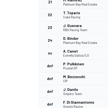
M. Ramírez
21
Platinum Bay Real Estate
T. Toparis
22
Cube Racing
J. Guevara
23
RBA Racing Team
D. Binder
24
Platinum Bay Real Estate
A. Canet
nc
Estrella Galicia 0,0
P. Pulkkinen
dnf
Prustel GP
M. Bezzecchi
dnf
CIP
ENDURANCE/GT
J. Danilo
dnf
Snipers Team
F. Di Giannantonio
dnf
Gresini Racing