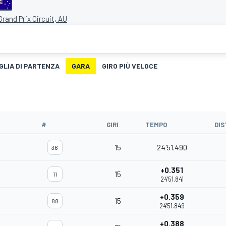
 Grand Prix Circuit, AU
GLIA DI PARTENZA
GARA
GIRO PIÙ VELOCE
#
GIRI
TEMPO
DIS
15
24'51.490
36
+0.351
15
11
24'51.841
+0.359
15
88
24'51.849
+0.388