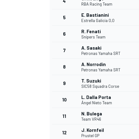
4
RBA Racing Team
E. Bastianini
5
Estrella Galicia 0,0
R. Fenati
6
Snipers Team
A. Sasaki
7
Petronas Yamaha SRT
A. Norrodin
8
Petronas Yamaha SRT
T. Suzuki
9
SIC58 Squadra Corse
L. Dalla Porta
10
Ángel Nieto Team
N. Bulega
11
Team VR46
J. Kornfeil
MONOPOSTO
12
Prustel GP