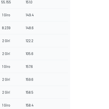
55.155
151.0
1 Giro
149.4
8.239
148.6
2 Giri
122.2
2 Giri
105.6
1 Giro
157.6
2 Giri
159.6
2 Giri
158.5
1 Giro
158.4