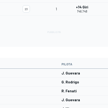
+14 Giri
1
23
1'46.748
PILOTA
J. Guevara
G. Rodrigo
R. Fenati
J. Guevara