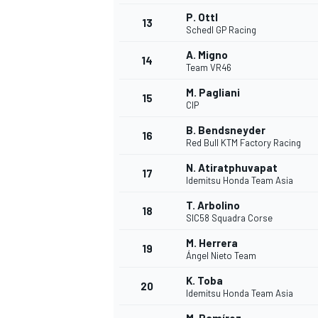
P. Ottl
13
Schedl GP Racing
A. Migno
14
Team VR46
M. Pagliani
15
CIP
B. Bendsneyder
16
Red Bull KTM Factory Racing
N. Atiratphuvapat
17
Idemitsu Honda Team Asia
T. Arbolino
18
SIC58 Squadra Corse
M. Herrera
19
Ángel Nieto Team
K. Toba
20
Idemitsu Honda Team Asia