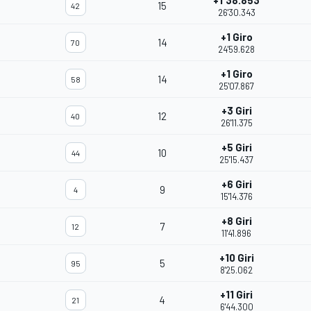
+1'38.853
15
42
26'30.343
+1 Giro
14
70
24'59.628
+1 Giro
14
58
25'07.867
+3 Giri
12
40
26'11.375
+5 Giri
10
44
25'15.437
+6 Giri
9
4
15'14.376
+8 Giri
7
12
11'41.896
+10 Giri
5
95
8'25.062
+11 Giri
4
21
6'44.300