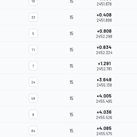
15
19
24'51.878
+0.408
15
33
24'51.898
+0.808
15
5
24'52.298
+0.834
15
71
24'52.324
+1.291
15
7
24'52.781
+3.648
15
24
24'55.138
+4.005
15
48
24'55.495
+4.036
15
8
24'55.526
+4.085
15
84
24'55.575