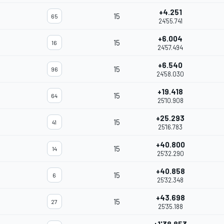
+4.251
15
65
24'55.741
+6.004
15
16
24'57.494
+6.540
15
96
24'58.030
+19.418
15
64
25'10.908
+25.293
15
41
25'16.783
+40.800
15
14
25'32.290
+40.858
15
6
25'32.348
+43.698
15
27
25'35.188