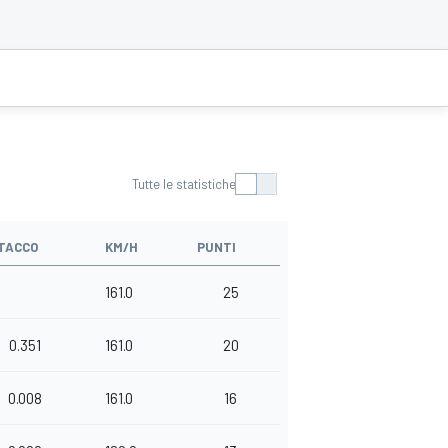
Tutte le statistiche
TACCO
KM/H
PUNTI
161.0
25
0.351
161.0
20
0.008
161.0
16