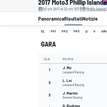
2017 Moto3 Phillip Island
MOTOGP
WEC
|
20 ott 2017 al 22 ott 2017
Phillip Island
Panoramica
Risultati
Notizie
EL
FP1
FP2
FP3
Q
V
GRI
GARA
CLA
PILOTA
WRC
J. Mir
1
Leopard Racing
L. Loi
2
Leopard Racing
J. Martin
3
Gresini Racing
G. Rodrigo