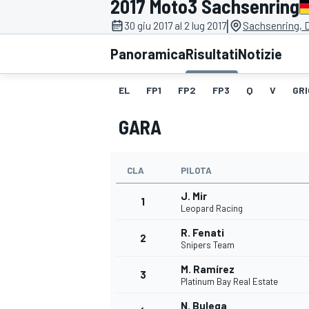
2017 Moto3 Sachsenring
MOTOGP
WEC
|
30 giu 2017 al 2 lug 2017
Sachsenring, 
Panoramica
Risultati
Notizie
EL
FP1
FP2
FP3
Q
V
GRI
GARA
CLA
PILOTA
WRC
J. Mir
1
Leopard Racing
R. Fenati
2
Snipers Team
M. Ramírez
3
Platinum Bay Real Estate
N. Bulega