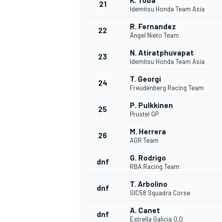
K. Toba
21
Idemitsu Honda Team Asia
R. Fernandez
22
Ángel Nieto Team
N. Atiratphuvapat
23
Idemitsu Honda Team Asia
T. Georgi
24
Freudenberg Racing Team
P. Pulkkinen
25
Prustel GP
M. Herrera
26
AGR Team
G. Rodrigo
dnf
RBA Racing Team
ENDURANCE/GT
T. Arbolino
dnf
SIC58 Squadra Corse
A. Canet
dnf
Estrella Galicia 0,0