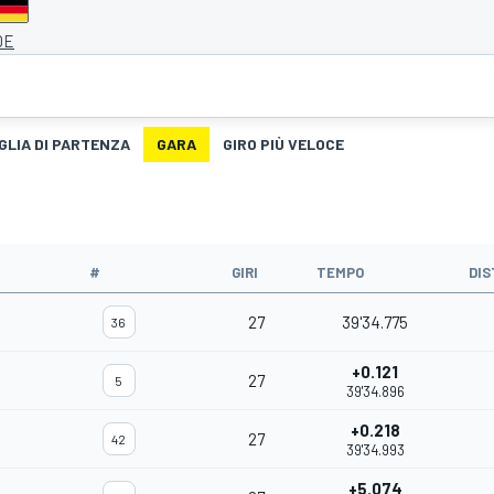
DE
GLIA DI PARTENZA
GARA
GIRO PIÙ VELOCE
#
GIRI
TEMPO
DIS
27
39'34.775
36
+0.121
27
5
39'34.896
+0.218
27
42
39'34.993
+5.074