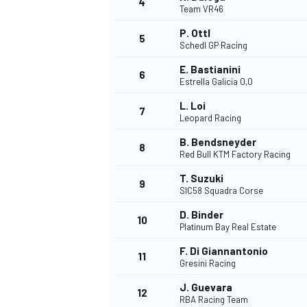
4
Team VR46
P. Ottl
5
Schedl GP Racing
E. Bastianini
6
Estrella Galicia 0,0
L. Loi
7
Leopard Racing
B. Bendsneyder
8
Red Bull KTM Factory Racing
T. Suzuki
9
SIC58 Squadra Corse
D. Binder
10
Platinum Bay Real Estate
F. Di Giannantonio
11
Gresini Racing
J. Guevara
MONOPOSTO
12
RBA Racing Team