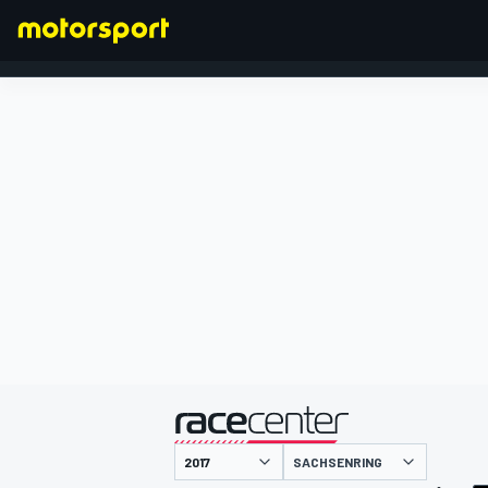
FORMULA 1
presentato da
SACHSENRING