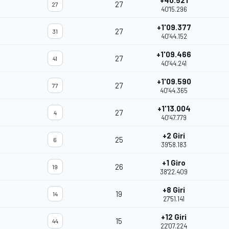
+40.521
27
27
40'15.296
+1'09.377
27
31
40'44.152
+1'09.466
27
41
40'44.241
+1'09.590
27
77
40'44.365
+1'13.004
27
4
40'47.779
+2 Giri
25
6
39'58.183
+1 Giro
26
19
38'22.409
+8 Giri
19
14
27'51.141
+12 Giri
15
44
22'07.224