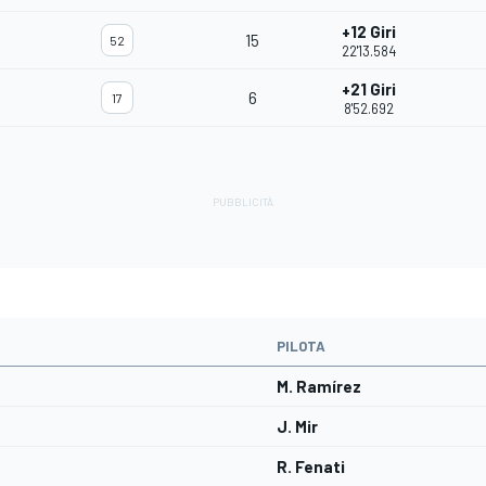
+12 Giri
15
52
22'13.584
+21 Giri
6
17
8'52.692
PILOTA
M. Ramírez
J. Mir
R. Fenati