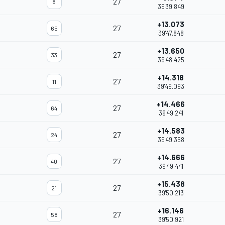
27
8
39'39.849
+13.073
27
65
39'47.848
+13.650
27
33
39'48.425
+14.318
27
11
39'49.093
+14.466
27
64
39'49.241
+14.583
27
24
39'49.358
+14.666
27
40
39'49.441
+15.438
27
21
39'50.213
+16.146
27
58
39'50.921