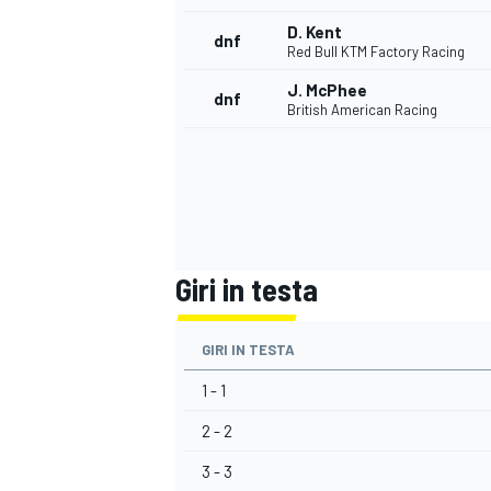
D. Kent
dnf
Red Bull KTM Factory Racing
J. McPhee
dnf
British American Racing
Giri in testa
GIRI IN TESTA
1 - 1
MONOMARCA
2 - 2
3 - 3