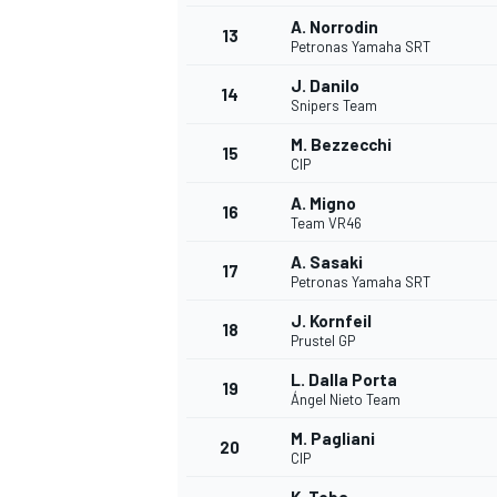
A. Norrodin
13
Petronas Yamaha SRT
J. Danilo
14
Snipers Team
M. Bezzecchi
15
CIP
A. Migno
16
Team VR46
A. Sasaki
17
Petronas Yamaha SRT
J. Kornfeil
18
Prustel GP
L. Dalla Porta
19
Ángel Nieto Team
M. Pagliani
20
CIP