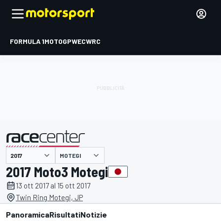
FORMULA 1
MOTOGP
WEC
WRC
MOTEGI
presentato da
2017 Moto3 Motegi
13 ott 2017 al 15 ott 2017
Twin Ring Motegi, JP
Panoramica
Risultati
Notizie