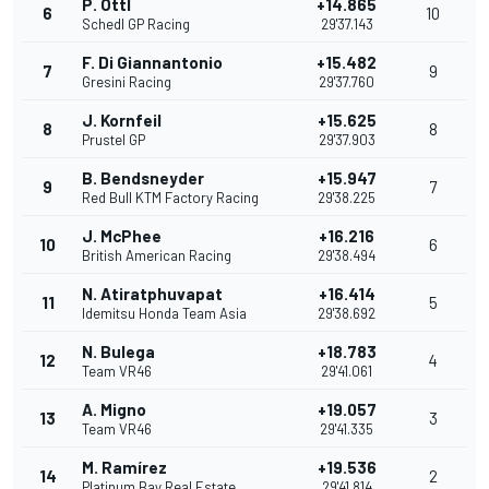
P. Ottl
+14.865
6
10
Schedl GP Racing
29'37.143
F. Di Giannantonio
+15.482
7
9
Gresini Racing
29'37.760
J. Kornfeil
+15.625
8
8
Prustel GP
29'37.903
B. Bendsneyder
+15.947
9
7
Red Bull KTM Factory Racing
29'38.225
J. McPhee
+16.216
10
6
British American Racing
29'38.494
N. Atiratphuvapat
+16.414
11
5
Idemitsu Honda Team Asia
29'38.692
N. Bulega
+18.783
12
4
Team VR46
29'41.061
A. Migno
+19.057
13
3
Team VR46
29'41.335
M. Ramírez
+19.536
14
2
Platinum Bay Real Estate
29'41.814