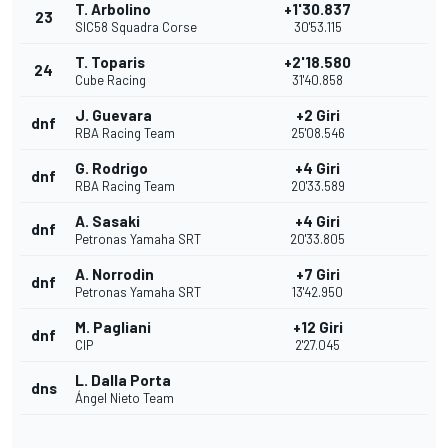
T. Arbolino
+1'30.837
23
SIC58 Squadra Corse
30'53.115
T. Toparis
+2'18.580
24
Cube Racing
31'40.858
J. Guevara
+2 Giri
dnf
RBA Racing Team
25'08.546
G. Rodrigo
+4 Giri
dnf
RBA Racing Team
20'33.589
A. Sasaki
+4 Giri
dnf
Petronas Yamaha SRT
20'33.805
A. Norrodin
+7 Giri
dnf
Petronas Yamaha SRT
13'42.950
M. Pagliani
+12 Giri
dnf
CIP
2'27.045
L. Dalla Porta
dns
Ángel Nieto Team