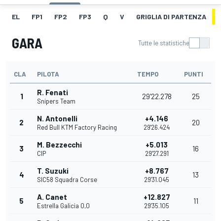
EL
FP1
FP2
FP3
Q
V
GRIGLIA DI PARTENZA
GARA
Tutte le statistiche
CLA
PILOTA
TEMPO
PUNTI
R. Fenati
1
29'22.278
25
Snipers Team
N. Antonelli
+4.146
2
20
Red Bull KTM Factory Racing
29'26.424
M. Bezzecchi
+5.013
3
16
CIP
29'27.291
T. Suzuki
+8.767
4
13
SIC58 Squadra Corse
29'31.045
A. Canet
+12.827
5
11
Estrella Galicia 0,0
29'35.105