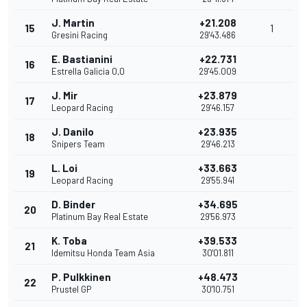
J. Martin
+21.208
15
1
Gresini Racing
29'43.486
E. Bastianini
+22.731
16
Estrella Galicia 0,0
29'45.009
J. Mir
+23.879
17
Leopard Racing
29'46.157
J. Danilo
+23.935
18
Snipers Team
29'46.213
L. Loi
+33.663
19
Leopard Racing
29'55.941
D. Binder
+34.695
20
Platinum Bay Real Estate
29'56.973
K. Toba
+39.533
21
Idemitsu Honda Team Asia
30'01.811
P. Pulkkinen
+48.473
22
Prustel GP
30'10.751