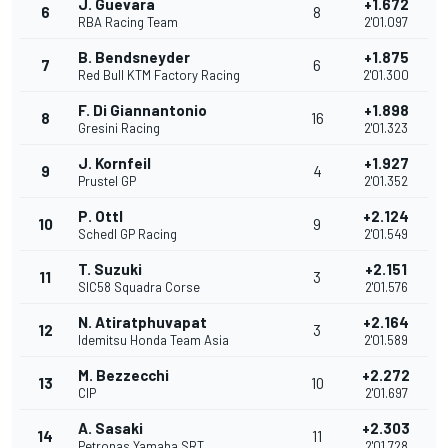
J. Guevara
+1.672
6
8
RBA Racing Team
2'01.097
B. Bendsneyder
+1.875
7
6
Red Bull KTM Factory Racing
2'01.300
F. Di Giannantonio
+1.898
8
16
Gresini Racing
2'01.323
J. Kornfeil
+1.927
9
4
Prustel GP
2'01.352
P. Ottl
+2.124
10
9
Schedl GP Racing
2'01.549
T. Suzuki
+2.151
11
3
SIC58 Squadra Corse
2'01.576
N. Atiratphuvapat
+2.164
12
3
Idemitsu Honda Team Asia
2'01.589
M. Bezzecchi
+2.272
13
10
CIP
2'01.697
A. Sasaki
+2.303
14
11
Petronas Yamaha SRT
2'01.728