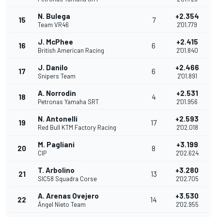
N. Bulega
+2.354
15
7
Team VR46
2'01.779
J. McPhee
+2.415
16
6
British American Racing
2'01.840
J. Danilo
+2.466
17
6
Snipers Team
2'01.891
A. Norrodin
+2.531
18
4
Petronas Yamaha SRT
2'01.956
N. Antonelli
+2.593
19
17
Red Bull KTM Factory Racing
2'02.018
M. Pagliani
+3.199
20
8
CIP
2'02.624
T. Arbolino
+3.280
21
13
SIC58 Squadra Corse
2'02.705
A. Arenas Ovejero
+3.530
22
14
Ángel Nieto Team
2'02.955