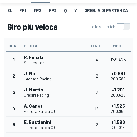
EL
FP1
FP2
FP3
Q
V
GRIGLIA DI PARTENZA
Giro più veloce
Tutte le statistiche
CLA
PILOTA
GIRO
TEMPO
R. Fenati
1
4
1'59.425
Snipers Team
J. Mir
+0.961
2
2
Leopard Racing
2'00.386
J. Martin
+1.201
3
2
Gresini Racing
2'00.626
A. Canet
+1.525
4
14
Estrella Galicia 0,0
2'00.950
E. Bastianini
+1.590
5
2
Estrella Galicia 0,0
2'01.015