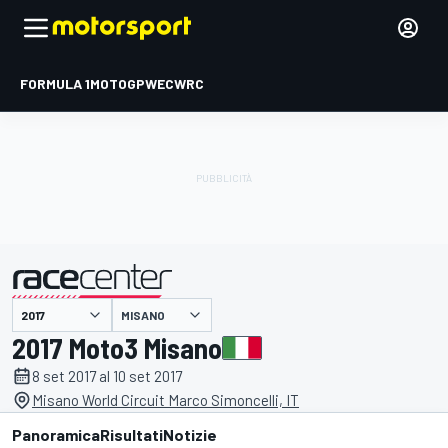
FORMULA 1
MOTOGP
WEC
WRC
MISANO
presentato da
2017 Moto3 Misano
8 set 2017 al 10 set 2017
Misano World Circuit Marco Simoncelli, IT
Panoramica
Risultati
Notizie