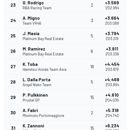
G. Rodrigo
+3.569
23
2
RBA Racing Team
2'02.994
A. Migno
+3.664
24
3
Team VR46
2'03.089
J. Masia
+3.794
25
5
Platinum Bay Real Estate
2'03.219
M. Ramírez
+3.911
26
6
Platinum Bay Real Estate
2'03.336
K. Toba
+4.454
27
16
Idemitsu Honda Team Asia
2'03.879
L. Dalla Porta
+4.469
28
5
Ángel Nieto Team
2'03.894
P. Pulkkinen
+4.610
29
15
Prustel GP
2'04.035
A. Fabri
+5.318
30
2
Minimoto Portomaggiore
2'04.743
K. Zannoni
+6.234
31
15