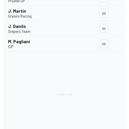
Prustel GP
J. Martin
88
Gresini Racing
J. Danilo
95
Snipers Team
M. Pagliani
96
CIP