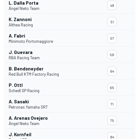
L. Dalla Porta
48
Ángel Nieto Team
K. Zannoni
51
Althea Racing
A. Fabri
57
Minimoto Portomaggiore
J. Guevara
58
RBA Racing Team
B. Bendsneyder
64
Red Bull KTM Factory Racing
P. Ottl
65
Schedl GP Racing
A. Sasaki
71
Petronas Yamaha SRT
A. Arenas Ovejero
75
Ángel Nieto Team
J. Kornfeil
84