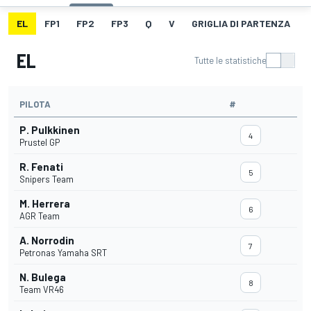
EL
FP1
FP2
FP3
Q
V
GRIGLIA DI PARTENZA
EL
Tutte le statistiche
PILOTA
#
P. Pulkkinen
4
Prustel GP
R. Fenati
5
Snipers Team
M. Herrera
6
AGR Team
A. Norrodin
7
Petronas Yamaha SRT
N. Bulega
8
Team VR46