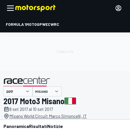
FORMULA 1
MOTOGP
WEC
WRC
MISANO
presentato da
2017 Moto3 Misano
8 set 2017 al 10 set 2017
Misano World Circuit Marco Simoncelli, IT
Panoramica
Risultati
Notizie