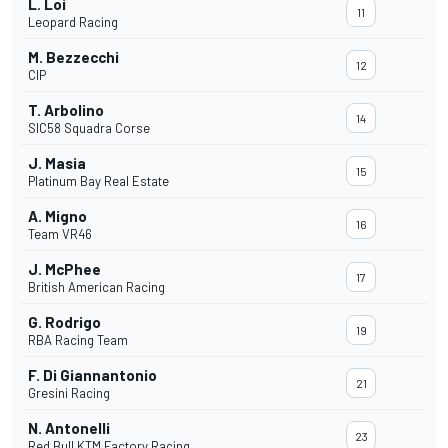
L. Loi
11
Leopard Racing
M. Bezzecchi
12
CIP
T. Arbolino
14
SIC58 Squadra Corse
J. Masia
15
Platinum Bay Real Estate
A. Migno
16
Team VR46
J. McPhee
17
British American Racing
G. Rodrigo
19
RBA Racing Team
F. Di Giannantonio
21
Gresini Racing
N. Antonelli
23
Red Bull KTM Factory Racing