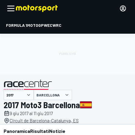
FORMULA 1
MOTOGP
WEC
WRC
BARCELLONA
presentato da
2017 Moto3 Barcellona
9 giu 2017 al 11 giu 2017
Circuit de Barcelona-Catalunya, ES
Panoramica
Risultati
Notizie