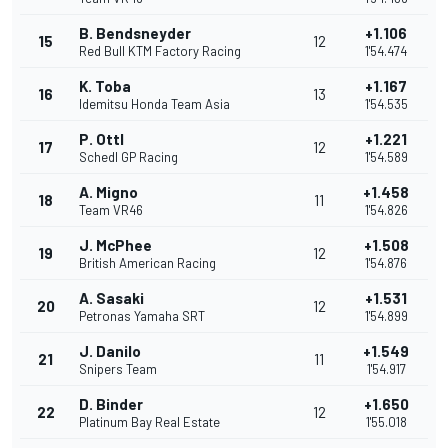
B. Bendsneyder
+1.106
15
12
Red Bull KTM Factory Racing
1'54.474
K. Toba
+1.167
16
13
Idemitsu Honda Team Asia
1'54.535
P. Ottl
+1.221
17
12
Schedl GP Racing
1'54.589
A. Migno
+1.458
18
11
Team VR46
1'54.826
J. McPhee
+1.508
19
12
British American Racing
1'54.876
A. Sasaki
+1.531
20
12
Petronas Yamaha SRT
1'54.899
J. Danilo
+1.549
21
11
Snipers Team
1'54.917
D. Binder
+1.650
22
12
Platinum Bay Real Estate
1'55.018