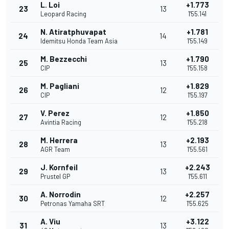
L. Loi
+1.773
23
13
Leopard Racing
1'55.141
N. Atiratphuvapat
+1.781
24
14
Idemitsu Honda Team Asia
1'55.149
M. Bezzecchi
+1.790
25
13
CIP
1'55.158
M. Pagliani
+1.829
26
12
CIP
1'55.197
V. Perez
+1.850
27
12
Avintia Racing
1'55.218
M. Herrera
+2.193
28
13
AGR Team
1'55.561
J. Kornfeil
+2.243
29
13
Prustel GP
1'55.611
A. Norrodin
+2.257
30
12
Petronas Yamaha SRT
1'55.625
A. Viu
+3.122
31
13