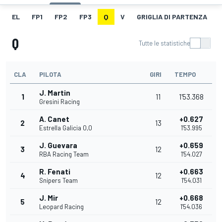
EL
FP1
FP2
FP3
Q
V
GRIGLIA DI PARTENZA
Q
Tutte le statistiche
CLA
PILOTA
GIRI
TEMPO
J. Martin
1
11
1'53.368
Gresini Racing
A. Canet
+0.627
2
13
Estrella Galicia 0,0
1'53.995
J. Guevara
+0.659
3
12
RBA Racing Team
1'54.027
R. Fenati
+0.663
4
12
Snipers Team
1'54.031
J. Mir
+0.668
5
12
Leopard Racing
1'54.036