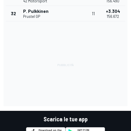
42 Motorsport
1'56.490
P. Pulkkinen
+3.304
32
11
Prustel GP
1'56.672
Scarica le tue app