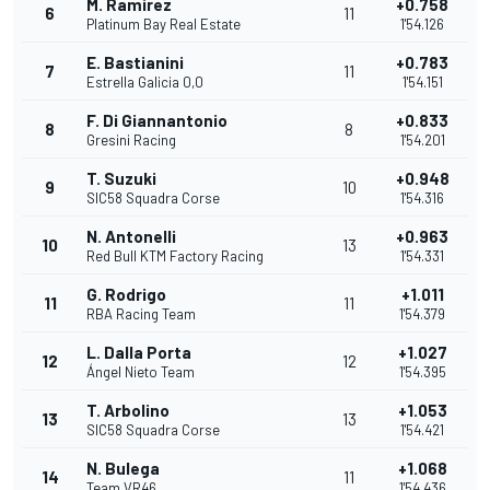
M. Ramírez
+0.758
6
11
Platinum Bay Real Estate
1'54.126
E. Bastianini
+0.783
7
11
Estrella Galicia 0,0
1'54.151
F. Di Giannantonio
+0.833
8
8
Gresini Racing
1'54.201
T. Suzuki
+0.948
9
10
SIC58 Squadra Corse
1'54.316
N. Antonelli
+0.963
10
13
Red Bull KTM Factory Racing
1'54.331
G. Rodrigo
+1.011
11
11
RBA Racing Team
1'54.379
L. Dalla Porta
+1.027
12
12
Ángel Nieto Team
1'54.395
T. Arbolino
+1.053
13
13
SIC58 Squadra Corse
1'54.421
N. Bulega
+1.068
14
11
Team VR46
1'54.436