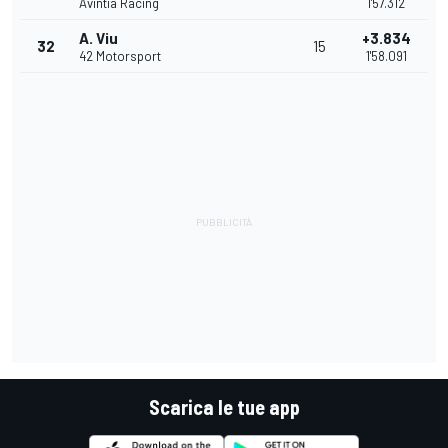
Avintia Racing
1'57.312
A. Viu
+3.834
32
15
42 Motorsport
1'58.091
Scarica le tue app