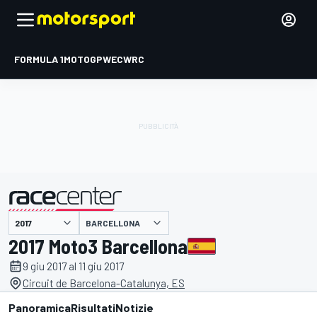
FORMULA 1
MOTOGP
WEC
WRC
BARCELLONA
presentato da
2017 Moto3 Barcellona
9 giu 2017 al 11 giu 2017
Circuit de Barcelona-Catalunya, ES
Panoramica
Risultati
Notizie