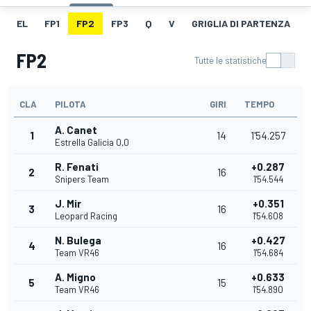
EL
FP1
FP2
FP3
Q
V
GRIGLIA DI PARTENZA
FP2
Tutte le statistiche
CLA
PILOTA
GIRI
TEMPO
A. Canet
1
14
1'54.257
Estrella Galicia 0,0
R. Fenati
+0.287
2
16
Snipers Team
1'54.544
J. Mir
+0.351
3
16
Leopard Racing
1'54.608
N. Bulega
+0.427
4
16
Team VR46
1'54.684
A. Migno
+0.633
5
15
Team VR46
1'54.890