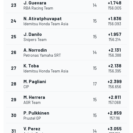
J. Guevara
+1.748
23
14
RBA Racing Team
1'56.005
N. Atiratphuvapat
+1.836
24
15
Idemitsu Honda Team Asia
1'56.093
J. Danilo
+1.957
25
15
Snipers Team
1'56.214
A. Norrodin
+2.131
26
14
Petronas Yamaha SRT
1'56.388
K. Toba
+2.138
27
15
Idemitsu Honda Team Asia
1'56.395
M. Pagliani
+2.399
28
17
CIP
1'56.656
M. Herrera
+2.811
29
15
AGR Team
1'57.068
P. Pulkkinen
+2.859
30
15
Prustel GP
1'57.116
V. Perez
+3.055
31
14