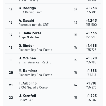
G. Rodrigo
+1.236
15
12
RBA Racing Team
1'55.493
A. Sasaki
+1.243
16
13
Petronas Yamaha SRT
1'55.500
L. Dalla Porta
+1.333
17
15
Ángel Nieto Team
1'55.590
D. Binder
+1.466
18
15
Platinum Bay Real Estate
1'55.723
J. McPhee
+1.528
19
15
British American Racing
1'55.785
M. Ramírez
+1.656
20
15
Platinum Bay Real Estate
1'55.913
T. Arbolino
+1.716
21
14
SIC58 Squadra Corse
1'55.973
J. Kornfeil
+1.725
22
15
Prustel GP
1'55.982