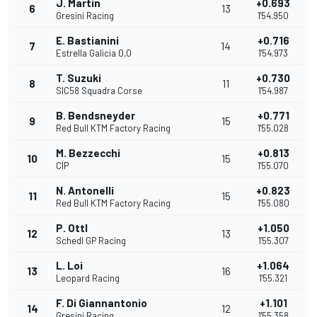
J. Martin
+0.693
6
13
Gresini Racing
1'54.950
E. Bastianini
+0.716
7
14
Estrella Galicia 0,0
1'54.973
T. Suzuki
+0.730
8
11
SIC58 Squadra Corse
1'54.987
B. Bendsneyder
+0.771
9
15
Red Bull KTM Factory Racing
1'55.028
M. Bezzecchi
+0.813
10
15
CIP
1'55.070
N. Antonelli
+0.823
11
15
Red Bull KTM Factory Racing
1'55.080
P. Ottl
+1.050
12
13
Schedl GP Racing
1'55.307
L. Loi
+1.064
13
16
Leopard Racing
1'55.321
F. Di Giannantonio
+1.101
14
12
Gresini Racing
1'55.358