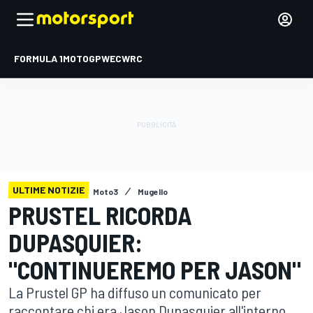
FORMULA 1
MOTOGP
WEC
WRC
ULTIME NOTIZIE
Moto3
Mugello
PRUSTEL RICORDA
DUPASQUIER:
"CONTINUEREMO PER JASON"
La Prustel GP ha diffuso un comunicato per
raccontare chi era Jason Dupasquier all'interno