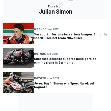
More from
Julian Simon
WSBK
30 mar 2017
Savadori infortunato: salterà Aragon. Simon lo
sostituisce nel team Milwaukee
MOTO2
17 lug 2016
Successo pesante di Zarco nella gara ad
eliminazione in Germania
MOTO2
17 mar 2015
Jerez, Day 1: Simon e la Speed Up ok sul
bagnato